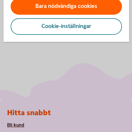
Läs mer om Betalkort Företag samt hur du ansöker
Bara nödvändiga cookies
Cookie-inställningar
Sidfot
Hitta snabbt
Bli kund