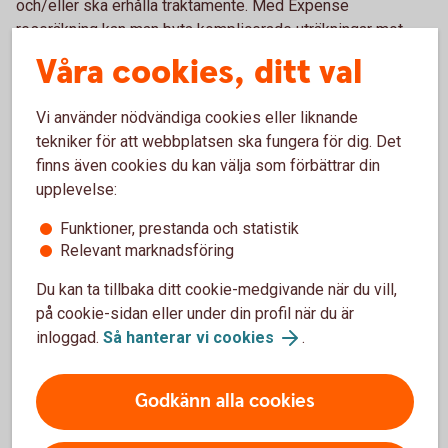
och/eller ska erhålla traktamente. Med Expense
reseräkning kan man byta komplicerade uträkningar mot
redovisat traktamente genom att:
Våra cookies, ditt val
Fota kvittot genom appen
Vi använder nödvändiga cookies eller liknande
Lägg till resa samt ange avreseort och destination för
tekniker för att webbplatsen ska fungera för dig. Det
inrikes eller utrikes resor
finns även cookies du kan välja som förbättrar din
Spara och skicka
upplevelse:
Swedbank och Entercard samarbetar med Dicom Expense,
Funktioner, prestanda och statistik
ett företag som gör hantering av kvitton och fakturor
Relevant marknadsföring
smidigare.
Du kan ta tillbaka ditt cookie-medgivande när du vill,
på cookie-sidan eller under din profil när du är
Vill du veta mer om Expense?
inloggad.
Så hanterar vi cookies
.
Gå in på
expense.se/swedbank
eller kontakta
Expense direkt på 08-121 305 80.
Godkänn alla cookies
Har du eller ditt företag inte Betalkort Företag idag?