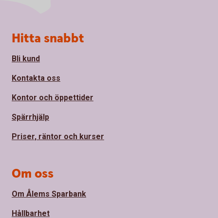
Sidfot
Hitta snabbt
Bli kund
Kontakta oss
Kontor och öppettider
Spärrhjälp
Priser, räntor och kurser
Om oss
Om Ålems Sparbank
Hållbarhet