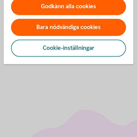
Godkänn alla cookies
Kontakta oss
Bara nödvändiga cookies
Skogs- och lantbruksspecialister nära
dig
Ring 0499-487
50
Cookie-inställningar
Internetbanken
Bli
kund