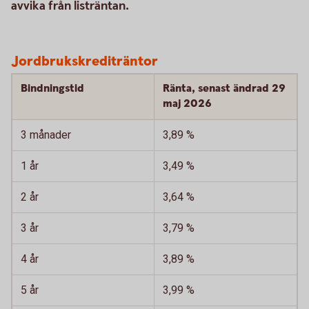
avvika från listräntan.
Jordbrukskrediträntor
Bindningstid
Ränta, senast ändrad 29
maj 2026
3 månader
3,89 %
1 år
3,49 %
2 år
3,64 %
3 år
3,79 %
4 år
3,89 %
5 år
3,99 %