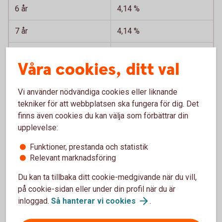
6 år
4,14 %
7 år
4,14 %
8 år
4,14 %
Våra cookies, ditt val
9 år
4,14 %
Vi använder nödvändiga cookies eller liknande
10 år
4,19 %
tekniker för att webbplatsen ska fungera för dig. Det
finns även cookies du kan välja som förbättrar din
Banklån*
upplevelse:
* Till exempel "topplån". Bolån i Ålems Sparbank, inte i
Funktioner, prestanda och statistik
Swedbank Hypotek.
Relevant marknadsföring
Du kan ta tillbaka ditt cookie-medgivande när du vill,
på cookie-sidan eller under din profil när du är
inloggad.
Så hanterar vi
cookies
.
Historiska Räntor Jordbrukskredit 1999-2011 (xlsx)