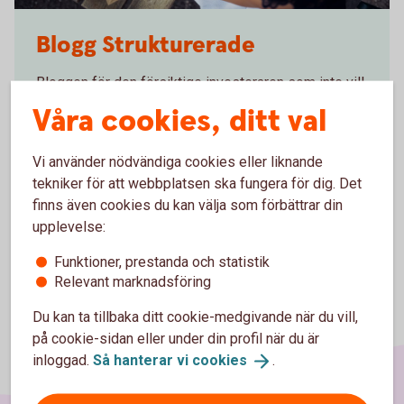
486125780
Blogg Strukturerade
Bloggen för den försiktige investeraren som inte vill
ge avkall på möjligheten.
Våra cookies, ditt val
Blogg Strukturerade
produkter
Vi använder nödvändiga cookies eller liknande
tekniker för att webbplatsen ska fungera för dig. Det
finns även cookies du kan välja som förbättrar din
upplevelse:
Funktioner, prestanda och statistik
Relevant marknadsföring
Du kan ta tillbaka ditt cookie-medgivande när du vill,
på cookie-sidan eller under din profil när du är
inloggad.
Så hanterar vi
cookies
.