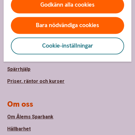
Godkänn alla cookies
Sidfot
Hitta snabbt
Bara nödvändiga cookies
Bli kund
Cookie-inställningar
Kontakta oss
Kontor och öppettider
Spärrhjälp
Priser, räntor och kurser
Om oss
Om Ålems Sparbank
Hållbarhet