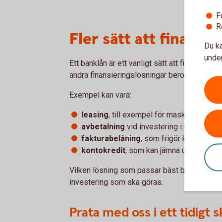
F
R
Fler sätt att finansi
Du ka
under
Ett banklån är ett vanligt sätt att finansiera 
andra finansieringslösningar beroende på be
Exempel kan vara:
leasing
, till exempel för maskiner eller 
avbetalning
vid investering i utrustning
fakturabelåning
, som frigör kapital frå
kontokredit
, som kan jämna ut variation
Vilken lösning som passar bäst beror på före
investering som ska göras.
Prata med oss i ett tidigt