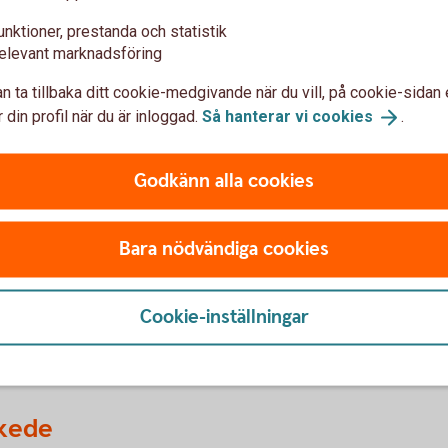
unktioner, prestanda och statistik
elevant marknadsföring
era företagets utveckling
n ta tillbaka ditt cookie-medgivande när du vill, på cookie-sidan 
 din profil när du är inloggad.
Så hanterar vi
cookies
.
investeringar i företaget, men det finns även
hov och situation.
Godkänn alla cookies
fordon
Bara nödvändiga cookies
n kundfakturor
er i kassaflödet
Cookie-inställningar
tagets situation och vilken typ av
 skede