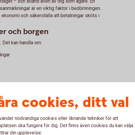
retaget – och ibland även av dig som ägare. En
gsanmärkningar är en viktig faktor i bedömningen.
s ekonomi och säkerställa att betalningar sköts i
er och borgen
. Det kan handla om:
gångar
nda, och om du är beredd att stå för en personlig
åra cookies, ditt val
mang
 i verksamheten, till exempel genom eget kapital,
vänder nödvändiga cookies eller liknande tekniker för att
veckling. Det kan stärka förtroendet i dialogen med
latsen ska fungera för dig. Det finns även cookies du kan välj
ringslösning.
ttrar din upplevelse: