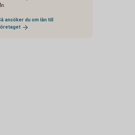
ån.
Så ansöker du om lån till
företaget