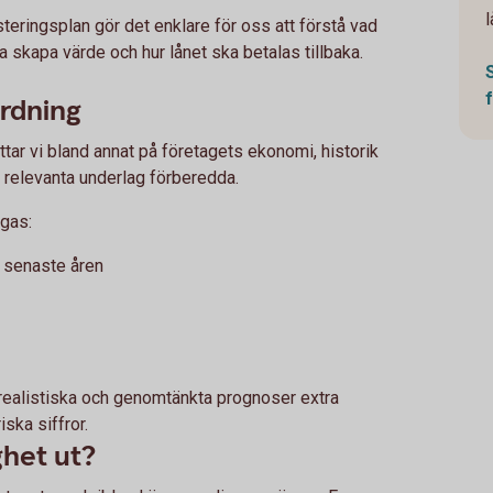
l
teringsplan gör det enklare för oss att förstå vad
a skapa värde och hur lånet ska betalas tillbaka.
ordning
ar vi bland annat på företagets ekonomi, historik
a relevanta underlag förberedda.
gas:
e senaste åren
r realistiska och genomtänkta prognoser extra
iska siffror.
ghet ut?