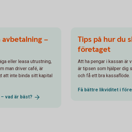
å avbetalning –
Tips på hur du s
företaget
 äga eller leasa utrustning,
Att ha pengar i kassan är v
om man driver café, är
är tipsen som hjälper dig s
 att inte binda sitt kapital
och få ett bra kassaflöde.
Få bättre likviditet i f
g – vad är
bäst?