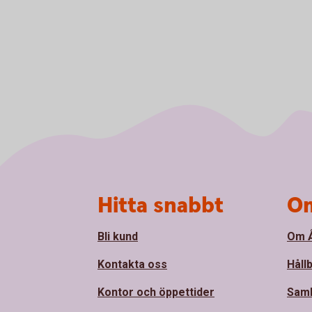
Sidfot
Hitta snabbt
Om
Bli kund
Om Å
Kontakta oss
Håll
Kontor och öppettider
Sam