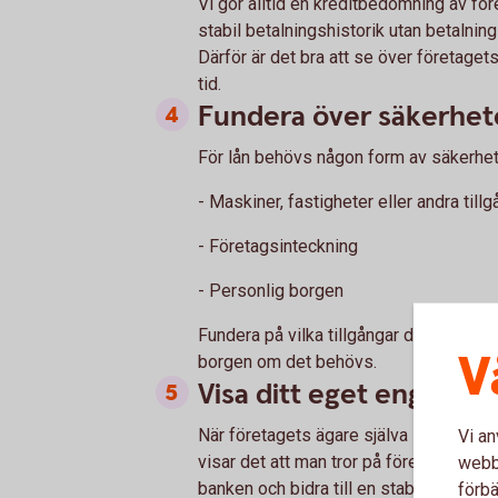
Vi gör alltid en kreditbedömning av fö
stabil betalningshistorik utan betalnin
Därför är det bra att se över företaget
tid.
Fundera över säkerhet
För lån behövs någon form av säkerhet
- Maskiner, fastigheter eller andra till
- Företagsinteckning
- Personlig borgen
Fundera på vilka tillgångar du kan anvä
V
borgen om det behövs.
Visa ditt eget engage
När företagets ägare själva investerar
Vi an
visar det att man tror på företagets ut
webbp
banken och bidra till en stabil finansie
förbä