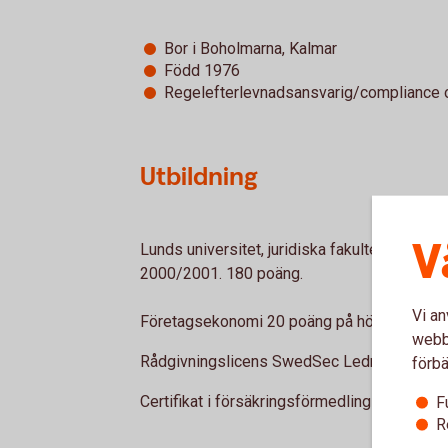
Bor i Boholmarna, Kalmar
Född 1976
Regelefterlevnadsansvarig/compliance of
Utbildning
V
Lunds universitet, juridiska fakulteten. Jur
2000/2001. 180 poäng.
Vi an
Företagsekonomi 20 poäng på högskolan i K
webbp
Rådgivningslicens SwedSec Ledning och ko
förbä
Certifikat i försäkringsförmedling IDD (202
F
R