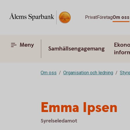
Privat
Företag
Om oss
Meny
Ekono
Samhällsengagemang
infor
Om oss
Organisation och ledning
Styr
Emma Ipsen
Syrelseledamot