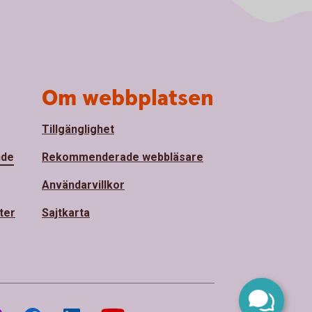
Om webbplatsen
Tillgänglighet
nde
Rekommenderade webbläsare
Användarvillkor
ter
Sajtkarta