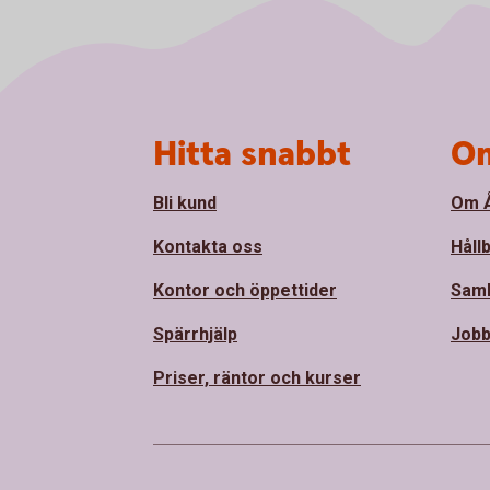
Sidfot
Hitta snabbt
Om
Bli kund
Om Å
Kontakta oss
Håll
Kontor och öppettider
Sam
Spärrhjälp
Jobb
Priser, räntor och kurser