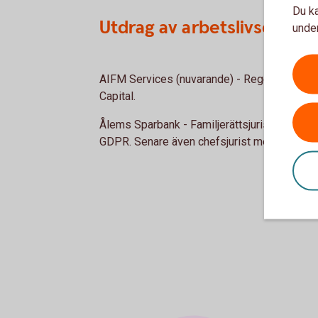
Du ka
Utdrag av arbetslivserfar
under
AIFM Services (nuvarande) - Regelefterlevn
Capital.
Ålems Sparbank - Familjerättsjurist
samt pri
GDPR. Senare även chefsjurist med ansvar fö