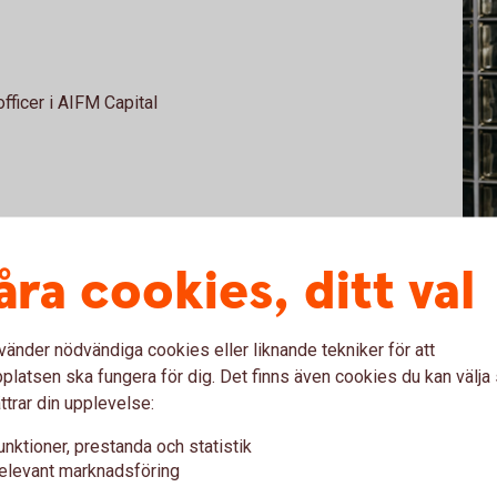
ficer i AIFM Capital
åra cookies, ditt val
ist kandidatexamen avlagd under läsåret
vänder nödvändiga cookies eller liknande tekniker för att
almar.
latsen ska fungera för dig. Det finns även cookies du kan välj
ntroll (2020-2024)
ttrar din upplevelse:
0-2024)
unktioner, prestanda och statistik
elevant marknadsföring