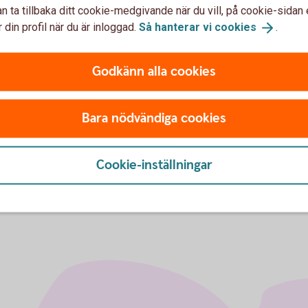
n ta tillbaka ditt cookie-medgivande när du vill, på cookie-sidan 
enhet
 din profil när du är inloggad.
Så hanterar vi
cookies
.
Godkänn alla cookies
adsansvarig/Compliance officer i AIFM
Bara nödvändiga cookies
märt ansvar för uppföljning och hantering av
r bankens juridikavdelning.
Cookie-inställningar