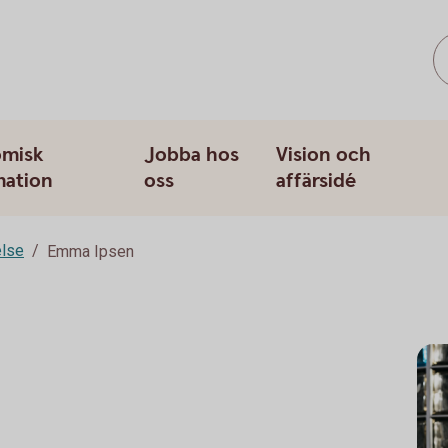
misk
Jobba hos
Vision och
mation
oss
affärsidé
else
Emma Ipsen