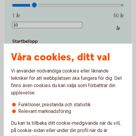
1 år
50 år
år
Startbelopp
Våra cookies, ditt val
0 kr
10 000 000 kr
Vi använder nödvändiga cookies eller liknande
kr
tekniker för att webbplatsen ska fungera för dig. Det
finns även cookies du kan välja som förbättrar din
Avkastning per år
upplevelse:
Funktioner, prestanda och statistik
0 %
15 %
Relevant marknadsföring
%
Du kan ta tillbaka ditt cookie-medgivande när du vill,
på cookie-sidan eller under din profil när du är