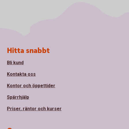
Sidfot
Hitta snabbt
Bli kund
Kontakta oss
Kontor och öppettider
Spärrhjälp
Priser, räntor och kurser