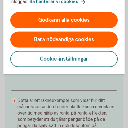
Förväntat sparbelopp om 10 år
inloggad.
Så hanterar vi
cookies
.
86 009 kr
Godkänn alla cookies
Insättningar från dig är 60 000 kr.
Förväntad
avkastning är +26 009 kr.
Bara nödvändiga cookies
Logga in och börja månadsspara
Cookie-inställningar
0499-487 50
Inte kund än? Kontakta oss på
eller
besök ett av våra
kontor.
Detta är ett räkneexempel som visar hur ditt
månadssparande i fonder skulle kunna utvecklas
över tid med hjälp av ränta-på-ränta-effekten,
som betyder att du tjänar pengar både på de
pengar du själv satt in och dessutom på