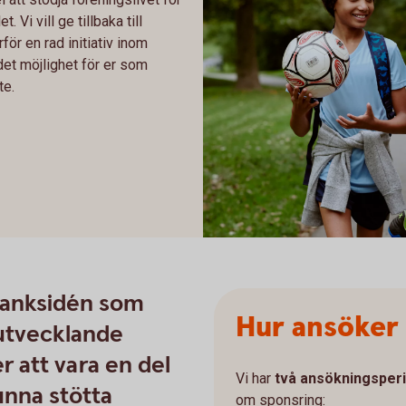
. Vi vill ge tillbaka till
ör en rad initiativ inom
 det möjlighet för er som
te.
Two kids walking to soccer prac
banksidén som
Hur ansöker
t utvecklande
r att vara en del
Vi har
två ansökningsper
unna stötta
om sponsring: