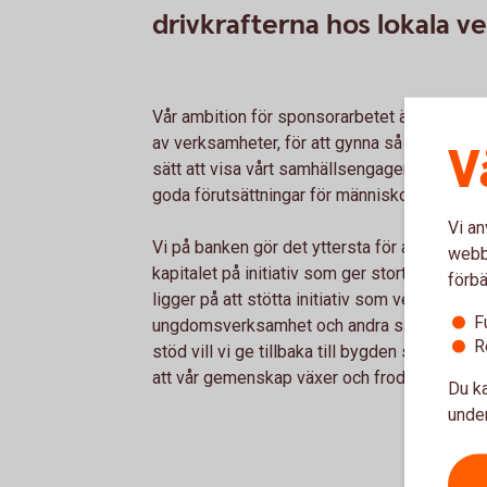
drivkrafterna hos lokala 
Vår ambition för sponsorarbetet är att vi ska
av verksamheter, för att gynna så många som
V
sätt att visa vårt samhällsengagemang där vi
goda förutsättningar för människor och fören
Vi an
Vi på banken gör det yttersta för att förvalta
webbp
kapitalet på initiativ som ger stort positivt 
förbä
ligger på att stötta initiativ som verkar för idr
F
ungdomsverksamhet och andra samhällsfräm
R
stöd vill vi ge tillbaka till bygden som vi sjä
att vår gemenskap växer och frodas.
Du ka
under