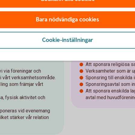
Bara nödvändiga cookies
Vi undviker
Cookie-inställningar
hällsutveckling.
Passiv och rutinmässig
Att sponsra religiösa sa
i via föreningar och
Verksamheter som är up
 i vårt verksamhetsområde.
Sponsring till enskilda i
ing som främjar vårt
Sponsringsavtal som in
Att sponsra enskilda la
sa, fysisk aktivitet och
avtal med huvudförenin
exponeras vid evenemang
ilket stärker vår relation