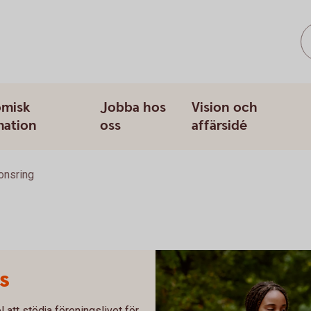
misk
Jobba hos
Vision och
mation
oss
affärsidé
onsring
s
l att stödja föreningslivet för