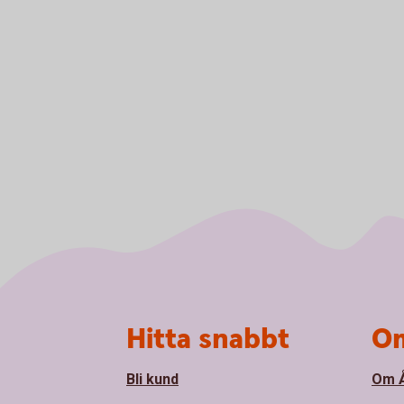
Sidfot
Hitta snabbt
Om
Bli kund
Om Å