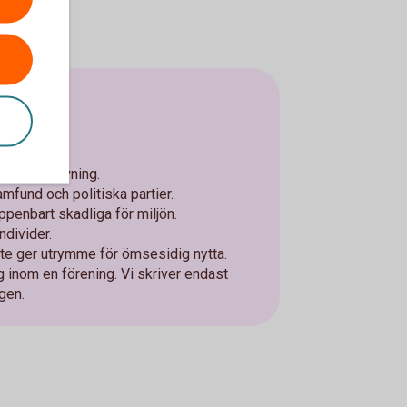
 bidragsgivning.
mfund och politiska partier.
penbart skadliga för miljön.
ndivider.
te ger utrymme för ömsesidig nytta.
g inom en förening. Vi skriver endast
gen.