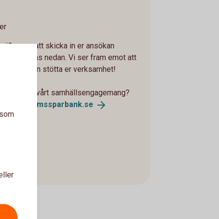
er
 välkomna att skicka in er ansökan
mmer finnas nedan. Vi ser fram emot att
 hur vi kan stötta er verksamhet!
nsring eller vårt samhällsengagemang?
snytta@alemssparbank.
se
a som
eller