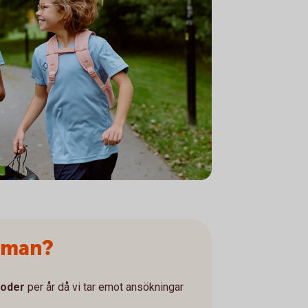
tice
 man?
ioder
per år då vi tar emot ansökningar