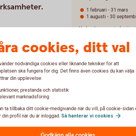
verksamheter.
1 februari - 31 mars
1 augusti - 30 septemb
Under dessa perioder är ni
 nå breda grupper i olika typer
genom ett formulär som ko
 möjligt. Sponsringen är ett
åra cookies, ditt val
höra om ert engagemang och
 vill vara delaktiga och skapa
ingar att utvecklas och trivas.
Har du frågor som rör spo
vänder nödvändiga cookies eller liknande tekniker för att
Kontakta oss via
samhall
 de resurser vi har och fördelar
latsen ska fungera för dig. Det finns även cookies du kan välj
avtryck för många. Vårt fokus
ttrar din upplevelse:
ott, kultur,
Till
ansökan
unktioner, prestanda och statistik
jande insatser. Genom vårt
elevant marknadsföring
lva är en del av och säkerställa
n ta tillbaka ditt cookie-medgivande när du vill, på cookie-sidan 
 din profil när du är inloggad.
Så hanterar vi
cookies
.
Godkänn alla cookies