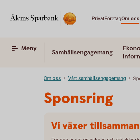
Privat
Företag
Om oss
Meny
Ekono
Samhällsengagemang
infor
Om oss
Vårt samhällsengagemang
Sp
Sponsring
Vi växer tillsamman
För oss är det en naturlig och självklar de