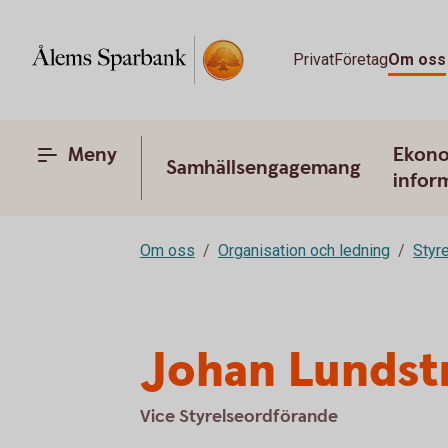
Privat
Företag
Om oss
Meny
Ekono
Samhällsengagemang
infor
Om oss
Organisation och ledning
Styr
Johan Lunds
Vice Styrelseordförande