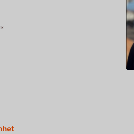
nk
enhet