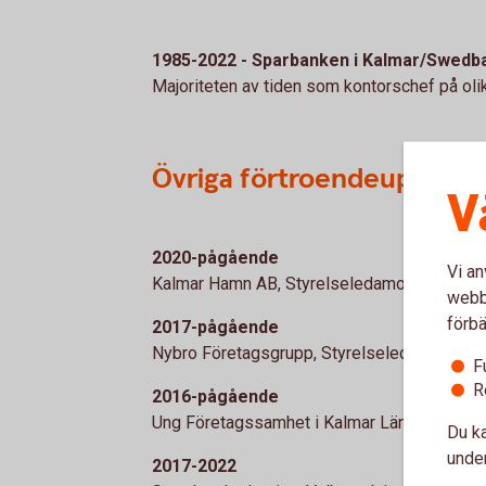
1985-2022 - Sparbanken i Kalmar/Swedb
Majoriteten av tiden som kontorschef på olik
Övriga förtroendeuppdrag
V
2020-pågående
Vi an
Kalmar Hamn AB, Styrelseledamot
webbp
förbä
2017-pågående
Nybro Företagsgrupp, Styrelseledamot
F
R
2016-pågående
Ung Företagssamhet i Kalmar Län, Styrelse
Du ka
under
2017-2022