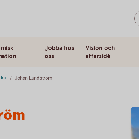
misk
Jobba hos
Vision och
mation
oss
affärsidé
else
Johan Lundström
tröm