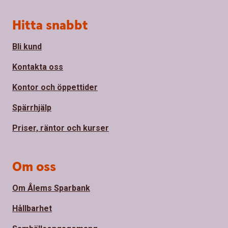
Sidfot
Hitta snabbt
Bli kund
Kontakta oss
Kontor och öppettider
Spärrhjälp
Priser, räntor och kurser
Om oss
Om Ålems Sparbank
Hållbarhet