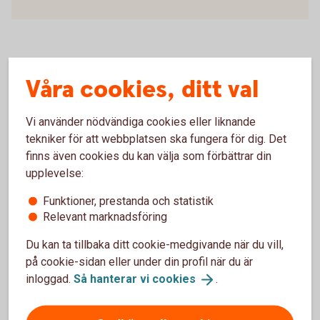
Vad är ekonomi?
Våra cookies, ditt val
Vad tänker Ikram, Chris, Safri och Vanessa om ekonomi och
Vi använder nödvändiga cookies eller liknande
vad lägger de sina pengar på?
tekniker för att webbplatsen ska fungera för dig. Det
finns även cookies du kan välja som förbättrar din
upplevelse:
Funktioner, prestanda och statistik
För att se detta innehåll behöver du först
Relevant marknadsföring
godkänna cookies för Funktioner, prestanda
och statistik.
Du kan ta tillbaka ditt cookie-medgivande när du vill,
på cookie-sidan eller under din profil när du är
Inställningar för cookies
inloggad.
Så hanterar vi
cookies
.