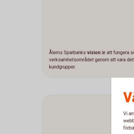
Ålems Sparbanks
vision
är att fungera s
verksamhetsområdet genom att vara det na
kundgrupper.
V
Vi an
webbp
förbä