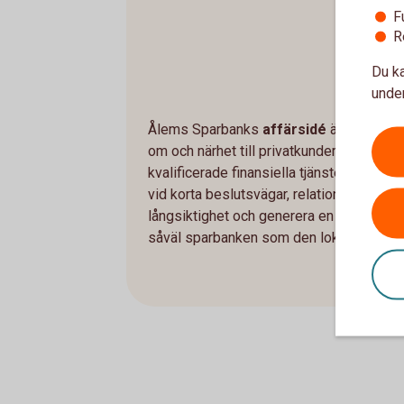
F
R
Du ka
under
Ålems Sparbanks
affärsidé
är att vara 
om och närhet till privatkunder och det l
kvalificerade finansiella tjänster som a
vid korta beslutsvägar, relationer och p
långsiktighet och generera en uthållig l
såväl sparbanken som den lokala markn