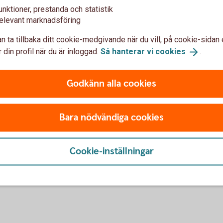
unktioner, prestanda och statistik
elevant marknadsföring
n ta tillbaka ditt cookie-medgivande när du vill, på cookie-sidan 
 din profil när du är inloggad.
Så hanterar vi
cookies
.
en lokal och självständig bank som har kännedom
Godkänn alla cookies
okala näringslivet. Sparbanken ska erbjuda
npassas efter kundens behov. Stor vikt ska läggas
ersonlig service. Verksamheten ska präglas av
Bara nödvändiga cookies
önsamhet som möjliggör fortsatt utveckling av
aden.
Cookie-inställningar