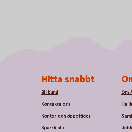
Sidfot
Hitta snabbt
Om
Bli kund
Om Å
Kontakta oss
Håll
Kontor och öppettider
Sam
Spärrhjälp
Jobb