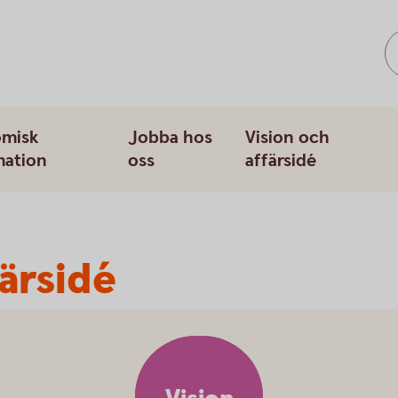
misk
Jobba hos
Vision och
mation
oss
affärsidé
ärsidé