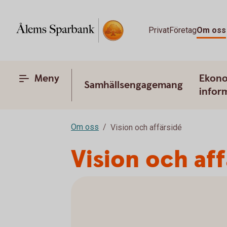
Privat
Företag
Om oss
Meny
Ekono
Samhällsengagemang
infor
Om oss
Vision och affärsidé
Vision och aff