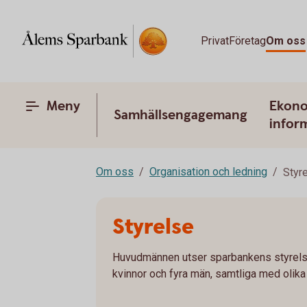
Privat
Företag
Om oss
Meny
Ekono
Samhällsengagemang
infor
Om oss
Organisation och ledning
Styr
Styrelse
Huvudmännen utser sparbankens styrels
kvinnor och fyra män, samtliga med olik