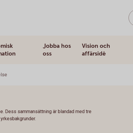
misk
Jobba hos
Vision och
mation
oss
affärsidé
else
e. Dess sammansättning är blandad med tre
a yrkesbakgrunder.