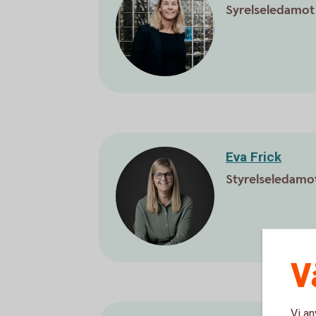
Syrelseledamot
Eva Frick
Styrelseledamo
V
Vi an