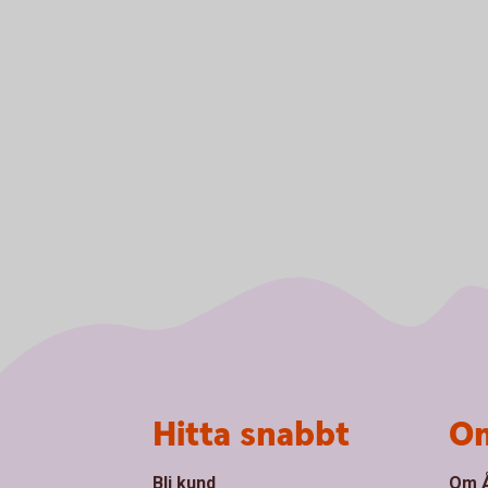
Sidfot
Hitta snabbt
Om
Bli kund
Om Å