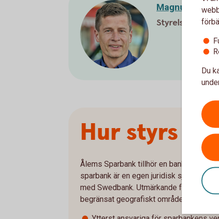
Magnus Krant
webbp
förbä
Styrelseledamo
F
R
Du ka
under
Hur styrs ba
Ålems Sparbank tillhör en bankform som s
sparbank är en egen juridisk självständig
med Swedbank. Utmärkande för en sparba
begränsat geografiskt område, har inga äg
Ytterst ansvariga för sparbankens v