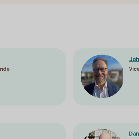
Joh
ande
Vic
Dan