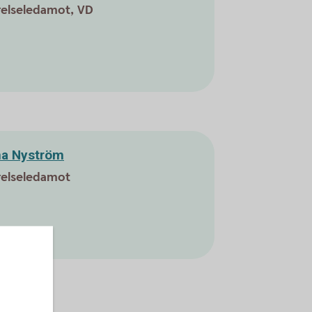
relseledamot, VD
a Nyström
relseledamot