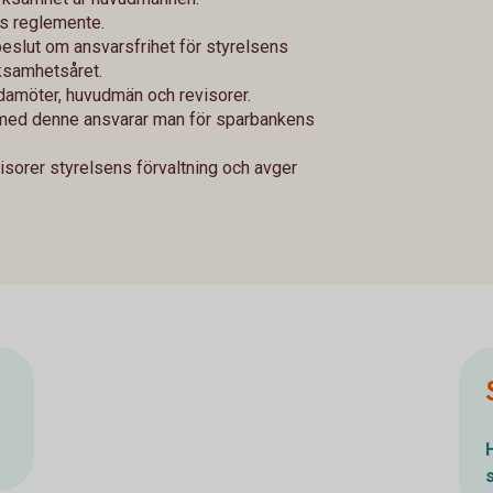
s reglemente.
slut om ansvarsfrihet för styrelsens
ksamhetsåret.
amöter, huvudmän och revisorer.
 med denne ansvarar man för sparbankens
sorer styrelsens förvaltning och avger