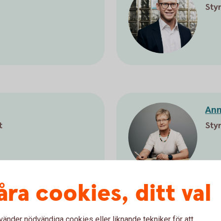
Sty
Ann
t
Sty
åra cookies, ditt val
vänder nödvändiga cookies eller liknande tekniker för att