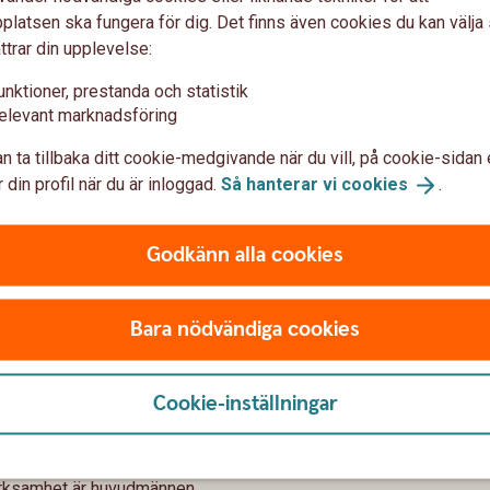
z
latsen ska fungera för dig. Det finns även cookies du kan välj
ttrar din upplevelse:
t
unktioner, prestanda och statistik
elevant marknadsföring
n ta tillbaka ditt cookie-medgivande när du vill, på cookie-sidan 
 din profil när du är inloggad.
Så hanterar vi
cookies
.
Godkänn alla cookies
nken?
Bara nödvändiga cookies
ärskiljer sig från de större affärsbankerna. En
 enhet, men bedriver ett samarbete via ett avtal
Cookie-inställningar
nk är att man huvudsakligen verkar inom ett
are och drivs utan enskilt vinstintresse.
erksamhet är huvudmännen.