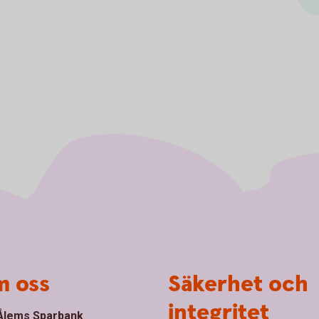
 oss
Säkerhet och
integritet
lems Sparbank