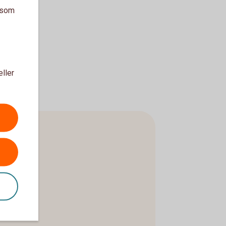
a som
eller