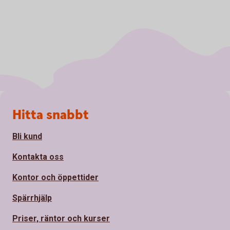
Sidfot
Hitta snabbt
Bli kund
Kontakta oss
Kontor och öppettider
Spärrhjälp
Priser, räntor och kurser