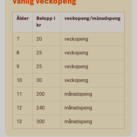
Vanlig veckopeng
Ålder
Belopp i
veckopeng/månadspeng
kr
7
20
veckopeng
8
25
veckopeng
9
25
veckopeng
10
30
veckopeng
11
200
månadspeng
12
240
månadspeng
13
300
månadspeng