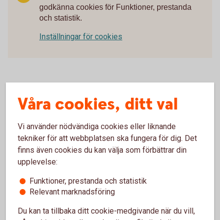
godkänna cookies för Funktioner, prestanda
och statistik.
Inställningar för cookies
Våra cookies, ditt val
Här har vi samlat bästa tipsen som
ger dig koll på pengarna!
Vi använder nödvändiga cookies eller liknande
tekniker för att webbplatsen ska fungera för dig. Det
Så skyddar du ditt konto
finns även cookies du kan välja som förbättrar din
upplevelse:
Så blir du mer rea-smart
Funktioner, prestanda och statistik
Relevant marknadsföring
3 saker du kan göra om en influencer verkar
Du kan ta tillbaka ditt cookie-medgivande när du vill,
luras