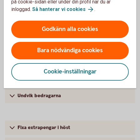
på cookie-sidan eller under din profil när du är
inloggad.
Så hanterar vi cookies
.
3 tips för att minska matsvinnet
Så får du veckopeng - 4 bra argument
Godkänn alla cookies
4 perfekta presenter
Bara nödvändiga cookies
3 tips för att få pengapejl
Cookie-inställningar
Spara – 5 bästa tipsen
Undvik bedragarna
Fixa extrapengar i höst