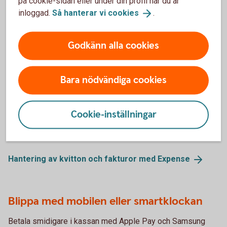
på cookie-sidan eller under din profil när du är
även kompletteras med tjänstereseförsäkring.
inloggad.
Så hanterar vi
cookies
.
Försäkringar på
företagskort
Godkänn alla cookies
Smidig hantering av kvitton och fakturor
Bara nödvändiga cookies
med Expense
Redovisa transaktioner snabbt och enkelt direkt på nätet
Cookie-inställningar
eller i mobilen. Smidig administrering och kontering av
kvitton och fakturor.
Hantering av kvitton och fakturor med
Expense
Blippa med mobilen eller smartklockan
Betala smidigare i kassan med Apple Pay och Samsung