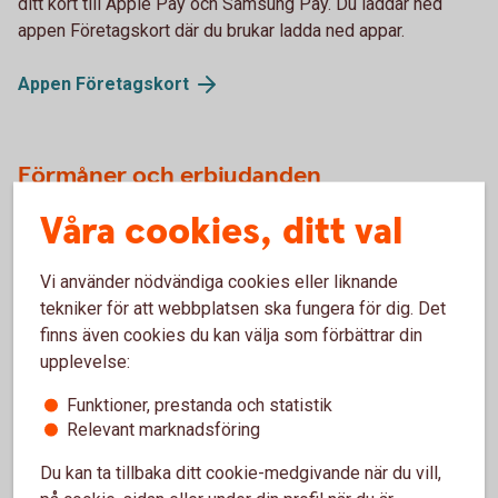
ditt kort till Apple Pay och Samsung Pay. Du laddar ned
appen Företagskort där du brukar ladda ned appar.
Appen
Företagskort
Förmåner och erbjudanden
Våra cookies, ditt val
Med Betalkort Företag har du tillgång till mängder av
förmånliga erbjudanden, såsom rabatter på bensin, boende,
bilhyra och prenumerationer.
Vi använder nödvändiga cookies eller liknande
tekniker för att webbplatsen ska fungera för dig. Det
Förmåner och
erbjudanden
finns även cookies du kan välja som förbättrar din
upplevelse:
Funktioner, prestanda och statistik
Försäkringar på kortet
Relevant marknadsföring
När du köper en vara eller betalar mer än hälften av en resa
Du kan ta tillbaka ditt cookie-medgivande när du vill,
med kortet ingår en rad kompletterande försäkringar. Kan