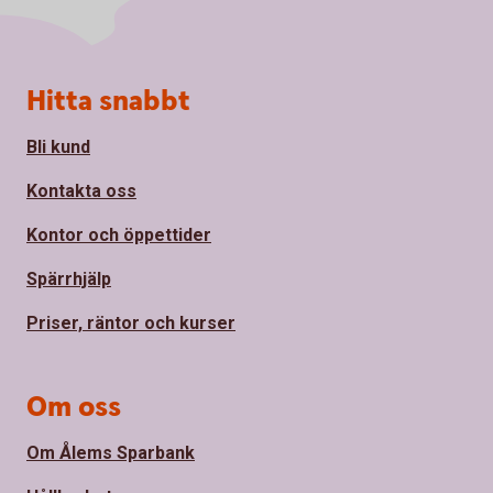
Sidfot
Hitta snabbt
Bli kund
Kontakta oss
Kontor och öppettider
Spärrhjälp
Priser, räntor och kurser
Om oss
Om Ålems Sparbank