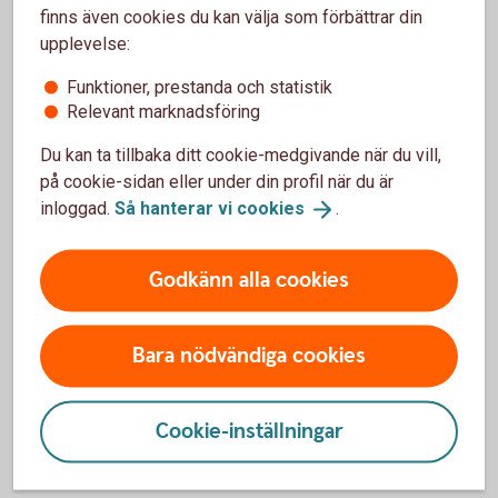
finns även cookies du kan välja som förbättrar din
Tjänster som möjliggör att enkelt optimera företagets
upplevelse:
samlade likviditet med en konsoliderad överblick.
Funktioner, prestanda och statistik
Koncernkonto
Relevant marknadsföring
Cash Pool
Solution
Du kan ta tillbaka ditt cookie-medgivande när du vill,
på cookie-sidan eller under din profil när du är
inloggad.
Så hanterar vi
cookies
.
Bankgironummer
Ditt företags bankgironummer är allt dina kunder behöver
Godkänn alla cookies
för att betala dina fakturor. Du kan enkelt byta konto men
ändå behålla samma bankgironummer.
Bara nödvändiga cookies
Bankgiro
Cookie-inställningar
Kontoinformation