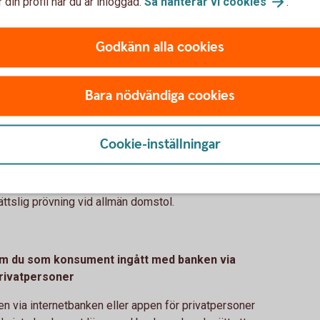
 din profil när du är inloggad.
Så hanterar vi
cookies
.
r kostnadsfritt vägledning bank- och finansfrågor.
ga i banker och värdepappersinstitut.
Godkänn alla cookies
Bara nödvändiga cookies
Cookie-inställningar
ntverket.
 rättslig prövning vid allmän domstol.
som du som konsument ingått med banken via
privatpersoner
en via internetbanken eller appen för privatpersoner