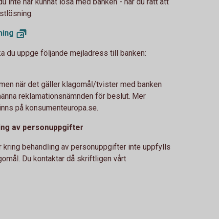
du inte har kunnat lösa med banken - har du rätt att
stlösning.
ning
ka du uppge följande mejladress till banken:
men när det gäller klagomål/tvister med banken
lmänna reklamationsnämnden för beslut. Mer
 finns på konsumenteuropa.se.
ing av personuppgifter
r kring behandling av personuppgifter inte uppfylls
gomål. Du kontaktar då skriftligen vårt