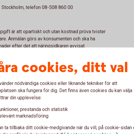
 Stockholm, telefon 08-508 860 00
gift är att opartiskt och utan kostnad pröva tvister
are. Anmälan görs av konsumenten och ska ha
ader efter det att näringsidkaren avvisat
g att medverka i Allmänna reklamationsnämndens
åra cookies, ditt val
vänder nödvändiga cookies eller liknande tekniker för att
rtalet kommuner, lämnar kostnadsfritt information
latsen ska fungera för dig. Det finns även cookies du kan välj
ridiska frågor.
ttrar din upplevelse:
nsbyrå
unktioner, prestanda och statistik
fon 0200-22 58 00
elevant marknadsföring
n ta tillbaka ditt cookie-medgivande när du vill, på cookie-sidan 