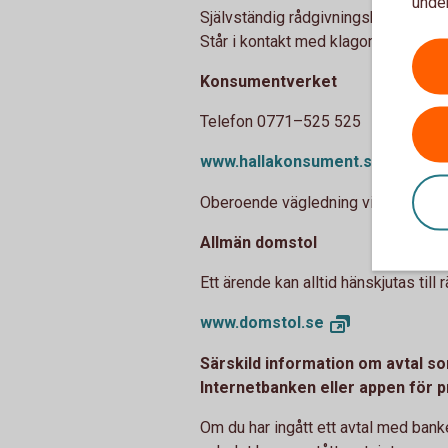
under
Självständig rådgivningsbyrå, lämna
Står i kontakt med klagomålsansvari
Konsumentverket
Telefon 0771–525 525
www.hallakonsument.
se
Oberoende vägledning via Konsume
Allmän domstol
Ett ärende kan alltid hänskjutas till
www.domstol.
se
Särskild information om avtal 
Internetbanken eller appen för 
Om du har ingått ett avtal med bank