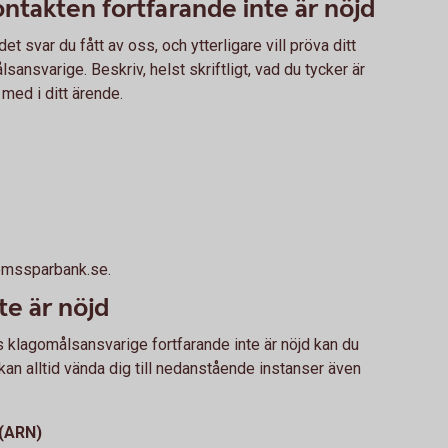
ntakten fortfarande inte är nöjd
t svar du fått av oss, och ytterligare vill pröva ditt
sansvarige. Beskriv, helst skriftligt, vad du tycker är
 med i ditt ärende.
lemssparbank.se.
te är nöjd
klagomålsansvarige fortfarande inte är nöjd kan du
 kan alltid vända dig till nedanstående instanser även
(ARN)