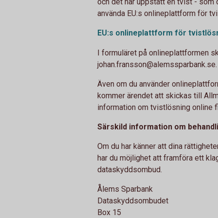
och det har uppstått en tvist - som 
använda EU:s onlineplattform för tvi
EU:s onlineplattform för
tvistlös
I formuläret på onlineplattformen s
johan.fransson@alemssparbank.se.
Även om du använder onlineplattfor
kommer ärendet att skickas till Al
information om tvistlösning online
Särskild information om behandl
Om du har känner att dina rättighete
har du möjlighet att framföra ett kla
dataskyddsombud.
Ålems Sparbank
Dataskyddsombudet
Box 15