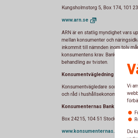
Kungsholmstorg 5, Box 174, 101 23
www.arn.
se
ARN är en statlig myndighet vars upp
mellan konsumenter och näringsidk
inkommit till nämnden inom tolv mån
konsumentens krav. Banken åtar si
behandling av tvisten.
V
Konsumentvägledning
Vi an
Konsumentvägledare som finns i fle
webbp
och råd i hushållsekonomiska och ju
förbä
Konsumenternas Bank- och fina
F
Box 24215, 104 51 Stockholm, tele
R
www.konsumenternas.
se
Du ka