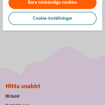
Bara nödvändiga cookies
Inställningar för cookies
Cookie-inställningar
Sidfot
Hitta snabbt
Bli kund