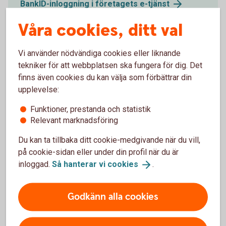
BankID-inloggning i företagets
e-tjänst
Våra cookies, ditt val
Vi använder nödvändiga cookies eller liknande
tekniker för att webbplatsen ska fungera för dig. Det
Digital Support
finns även cookies du kan välja som förbättrar din
upplevelse:
Öppet måndag-fredag 08.00-20.00, lördag-söndag
08.00-18.00 (stängt storhelger)
Funktioner, prestanda och statistik
Relevant marknadsföring
Digital
support
Du kan ta tillbaka ditt cookie-medgivande när du vill,
på cookie-sidan eller under din profil när du är
inloggad.
Så hanterar vi
cookies
.
För att se detta innehåll behöver du först
Godkänn alla cookies
godkänna cookies för Funktioner, prestanda
och statistik.