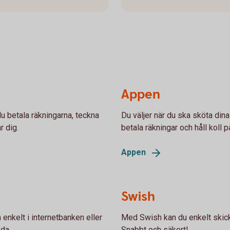
Appen
u betala räkningarna, teckna
Du väljer när du ska sköta din
r dig.
betala räkningar och håll koll p
Appen
Swish
enkelt i internetbanken eller
Med Swish kan du enkelt skic
nda.
Snabbt och säkert!