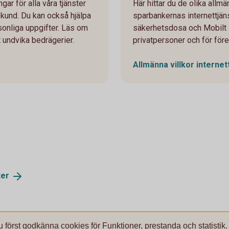
gar för alla våra tjänster
Här hittar du de olika allm
 kund. Du kan också hjälpa
sparbankernas internettjäns
sonliga uppgifter. Läs om
säkerhetsdosa och Mobilt 
t undvika bedrägerier.
privatpersoner och för före
Allmänna villkor
internet
ter
u först godkänna cookies för Funktioner, prestanda och statistik.