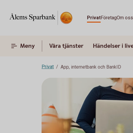
Privat
Företag
Om os
Meny
Våra tjänster
Händelser i liv
Privat
App, internetbank och BankID