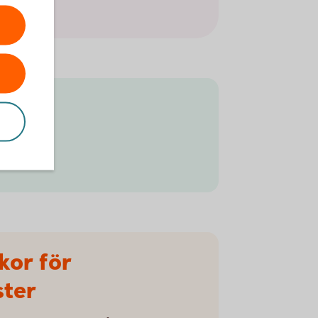
kor för
ster