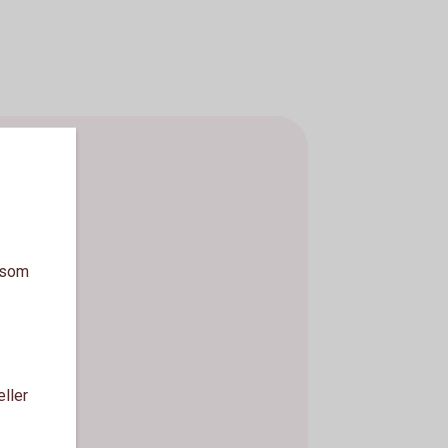
a som
eller