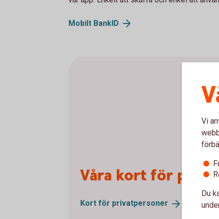
Mobilt
BankID
V
Vi an
webbp
förbä
F
Våra kort för priv
R
Du ka
Kort för
privatpersoner
under