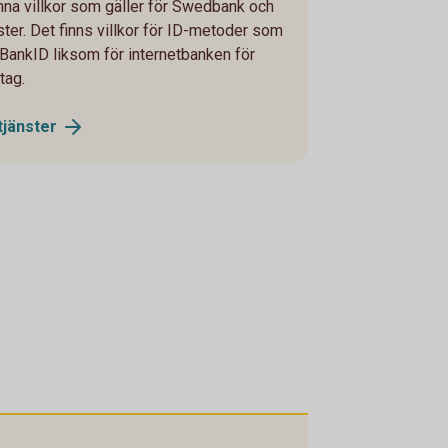
änna villkor som gäller för Swedbank och
ter. Det finns villkor för ID-metoder som
BankID liksom för internetbanken för
tag.
tjänster