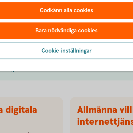
Godkänn alla cookies
Bara nödvändiga cookies
ång?
Cookie-inställningar
tbanken
tal support
 digitala
Allmänna vill
internettjän