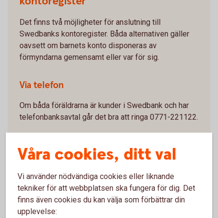
kontoregister
Det finns två möjligheter för anslutning till
Swedbanks kontoregister. Båda alternativen gäller
oavsett om barnets konto disponeras av
förmyndarna gemensamt eller var för sig.
Via telefon
Om båda föräldrarna är kunder i Swedbank och har
telefonbanksavtal går det bra att ringa 0771-221122.
Om barnet har en ensam förmyndare räcker det att
förmyndaren kontaktar oss.
Våra cookies, ditt val
Via kontor
Vi använder nödvändiga cookies eller liknande
tekniker för att webbplatsen ska fungera för dig. Det
Om barnet har två förmyndare behöver båda följa
finns även cookies du kan välja som förbättrar din
med till kontoret. Alternativt kan en av förmyndarna
upplevelse: