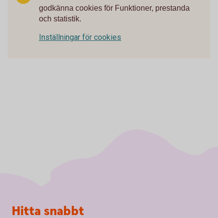
godkänna cookies för Funktioner, prestanda
och statistik.
Inställningar för cookies
Sidfot
Hitta snabbt