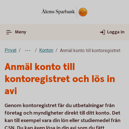
Meny
Logga in
Privat
Konton
Anmäl konto till kontoregistret
Anmäl konto till
kontoregistret och lös in
avi
Genom kontoregistret får du utbetalningar från
företag och myndigheter direkt till ditt konto. Det
kan till exempel vara din lön eller studiemedel från
CSN. Du kan även lösa in din avi som du fått