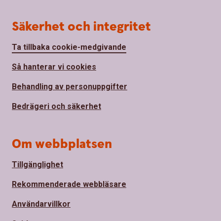
Säkerhet och integritet
Ta tillbaka cookie-medgivande
Så hanterar vi cookies
Behandling av personuppgifter
Bedrägeri och säkerhet
Om webbplatsen
Tillgänglighet
Rekommenderade webbläsare
Användarvillkor