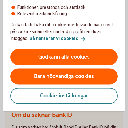
besöka kontoret ensam, förutsatt att personen har
Funktioner, prestanda och statistik
en fullmakt från den andra förmyndaren.
Relevant marknadsföring
Om barnet endast har en förmyndare räcker det att
Du kan ta tillbaka ditt cookie-medgivande när du vill,
förmyndaren kommer in till oss.
på cookie-sidan eller under din profil när du är
inloggad.
Så hanterar vi
cookies
.
Över 18 år och har ungdomskonto
Hur vet jag om jag har ett Ungdomskonto? Logga in
Godkänn alla cookies
och klicka på kontot och välj Kontodetaljer.
Bara nödvändiga cookies
Om du har konto i utländsk bank
Vill du anmäla ditt konto i en utländsk bank kan du
Cookie-inställningar
göra det på något av våra bankkontor.
Om du saknar BankID
Du som varken har Mobilt BankID eller BankID på din