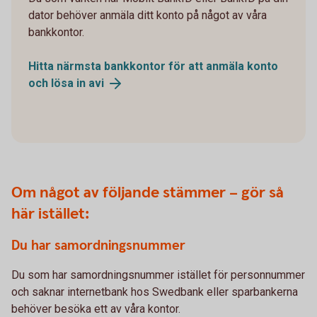
dator behöver anmäla ditt konto på något av våra
bankkontor.
Hitta närmsta bankkontor för att anmäla konto
och lösa in
avi
Om något av följande stämmer – gör så
här istället:
Du har samordningsnummer
Du som har samordningsnummer istället för personnummer
och saknar internetbank hos Swedbank eller sparbankerna
behöver besöka ett av våra kontor.