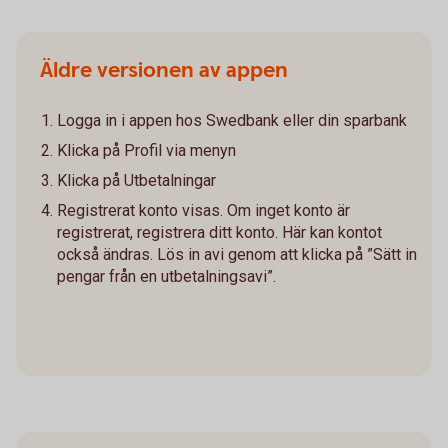
Äldre versionen av appen
Logga in i appen hos Swedbank eller din sparbank
Klicka på Profil via menyn
Klicka på Utbetalningar
Registrerat konto visas. Om inget konto är
registrerat, registrera ditt konto. Här kan kontot
också ändras. Lös in avi genom att klicka på ”Sätt in
pengar från en utbetalningsavi”.