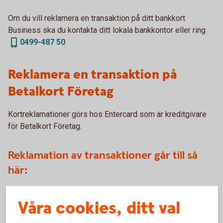
Om du vill reklamera en transaktion på ditt bankkort
Business ska du kontakta ditt lokala bankkontor eller ring
0499-487 50
.
Reklamera en transaktion på
Betalkort Företag
Kortreklamationer görs hos Entercard som är kreditgivare
för Betalkort Företag.
Reklamation av transaktioner går till så
här:
Välj den blankett som bäst beskriver anledningen till
Våra cookies, ditt val
reklamationen
(entercard.se)