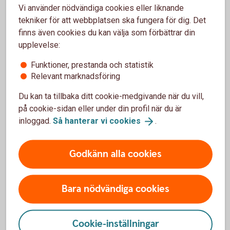
Vi använder nödvändiga cookies eller liknande
Skriv ut blanketten och signera
tekniker för att webbplatsen ska fungera för dig. Det
Skicka inskannad blankett till
finns även cookies du kan välja som förbättrar din
business.fraud@entercard.
com
upplevelse:
Alternativt skicka via post till:
Entercard Group AB Kreditservice Företag 105 34
Funktioner, prestanda och statistik
Relevant marknadsföring
Entercard står för porto då "Svarpost" anges i adressfältet.
Du kan ta tillbaka ditt cookie-medgivande när du vill,
på cookie-sidan eller under din profil när du är
inloggad.
Så hanterar vi
cookies
.
Spärra ditt kort
Godkänn alla cookies
Ring och spärra ditt kort på 08-411 10 11
Spärra ditt kort från utlandet
Bara nödvändiga cookies
Ring och spärra ditt kort från utlandet på +46
8-411 10 11
Cookie-inställningar