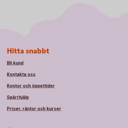
Sidfot
Hitta snabbt
Bli kund
Kontakta oss
Kontor och öppettider
Spärrhjälp
Priser, räntor och kurser