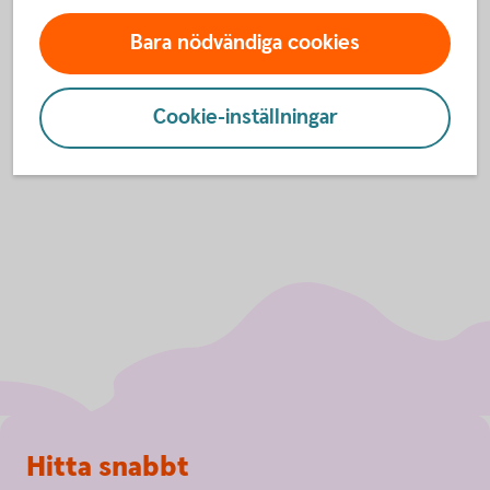
Har du prenumerationstjänster, exempelvis iTunes
Bara nödvändiga cookies
eller Spotify, kom då ihåg att meddela ditt nya
kortnummer.
Cookie-inställningar
Sidfot
Hitta snabbt