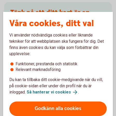
Tänk på att ditt kort är en
värdehandling
Våra cookies, ditt val
Vi använder nödvändiga cookies eller liknande
Lämna aldrig ut kortuppgifter eller koder via e-post,
tekniker för att webbplatsen ska fungera för dig. Det
Facebook, om du blir uppringd via telefon eller
finns även cookies du kan välja som förbättrar din
liknande. Du får aldrig avslöja kod eller lösenord för
upplevelse:
någon.
Funktioner, prestanda och statistik
Så använder du ditt företagskort säkert
Relevant marknadsföring
Du kan ta tillbaka ditt cookie-medgivande när du vill,
på cookie-sidan eller under din profil när du är
inloggad.
Så hanterar vi cookies
.
Har du
prenumerationstjänster?
Godkänn alla cookies