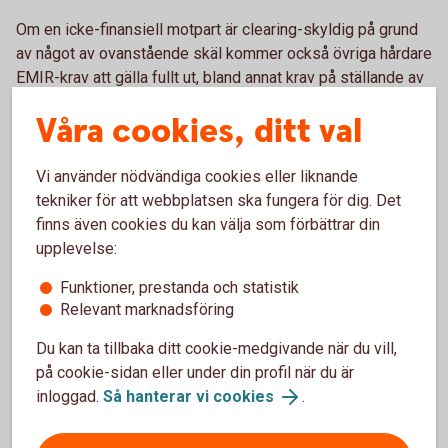
Om en icke-finansiell motpart är clearing-skyldig på grund
av något av ovanstående skäl kommer också övriga hårdare
EMIR-krav att gälla fullt ut, bland annat krav på ställande av
säkerheter och rapporteringsskyldighet, se
Våra cookies, ditt val
transaktionsrapportering
. Utför ni däremot
beräkningarna enligt reglerna och inte överskrider nämnda
tröskelbelopp behöver ni varken cleara eller följa övriga
Vi använder nödvändiga cookies eller liknande
riskbegränsande åtgärder
.
tekniker för att webbplatsen ska fungera för dig. Det
finns även cookies du kan välja som förbättrar din
upplevelse:
Funktioner, prestanda och statistik
Relevant marknadsföring
Gränser för clearingtröskeln (i nominella
belopp):
Du kan ta tillbaka ditt cookie-medgivande när du vill,
på cookie-sidan eller under din profil när du är
Klass av OTC-
Tröskelvärde
inloggad.
Så hanterar vi cookies
.
derivat