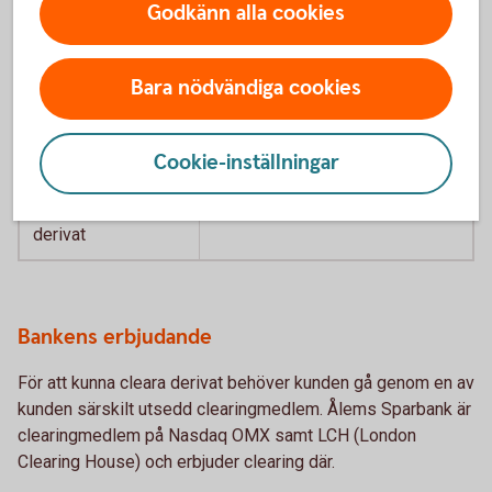
Godkänn alla cookies
Kreditderivat
EUR 1 miljard
Aktiederivat
EUR 1 miljard
Bara nödvändiga cookies
Räntederivat
EUR 3 miljarder
Cookie-inställningar
Valutaderivat
EUR 3 miljarder
Råvaru- och andra
EUR 4 miljarder
derivat
Bankens erbjudande
För att kunna cleara derivat behöver kunden gå genom en av
kunden särskilt utsedd clearingmedlem. Ålems Sparbank är
clearingmedlem på Nasdaq OMX samt LCH (London
Clearing House) och erbjuder clearing där.