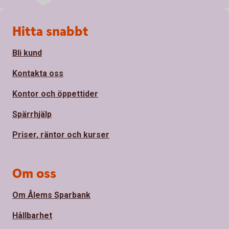
Sidfot
Hitta snabbt
Bli kund
Kontakta oss
Kontor och öppettider
Spärrhjälp
Priser, räntor och kurser
Om oss
Om Ålems Sparbank
Hållbarhet