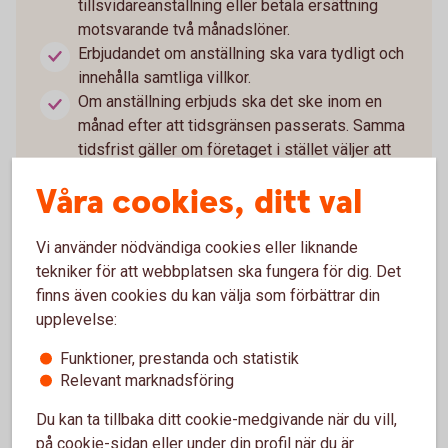
tillsvidareanställning eller betala ersättning
motsvarande två månadslöner.
Erbjudandet om anställning ska vara tydligt och
innehålla samtliga villkor.
Om anställning erbjuds ska det ske inom en
månad efter att tidsgränsen passerats. Samma
tidsfrist gäller om företaget i stället väljer att
betala ersättning.
Våra cookies, ditt val
Tackar personen ja upphör anställningen i
bemanningsföretaget när den nya anställningen
börjar.
Vi använder nödvändiga cookies eller liknande
Tackar personen nej fortsätter anställningen i
tekniker för att webbplatsen ska fungera för dig. Det
bemanningsföretaget som tidigare.
finns även cookies du kan välja som förbättrar din
Egenföretagare och konsulter som arbetar som
upplevelse:
specialister omfattas inte av regeln.
Funktioner, prestanda och statistik
Relevant marknadsföring
Du kan ta tillbaka ditt cookie-medgivande när du vill,
på cookie-sidan eller under din profil när du är
Läs mer om nya reglerna
(riksdagen.se)