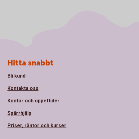
Sidfot
Hitta snabbt
Bli kund
Kontakta oss
Kontor och öppettider
Spärrhjälp
Priser, räntor och kurser