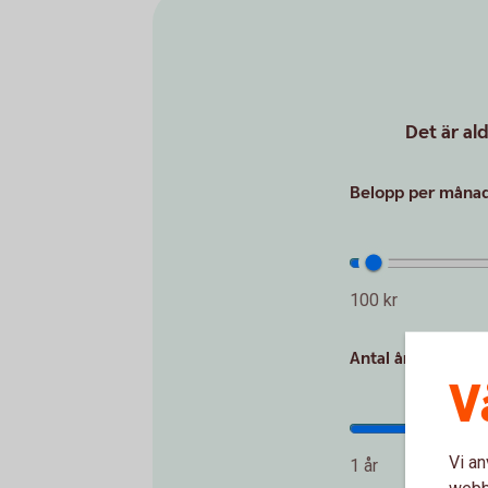
Det är al
Belopp per måna
100 kr
Antal år
V
Vi an
1 år