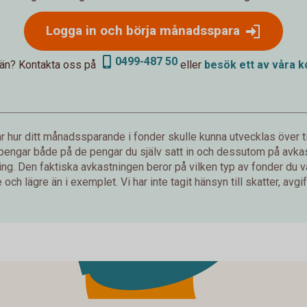
Logga in och börja månadsspara
0499-487 50
 än? Kontakta oss på
eller
besök ett av våra
k
 hur ditt månadssparande i fonder skulle kunna utvecklas över ti
 pengar både på de pengar du själv satt in och dessutom på avkast
g. Den faktiska avkastningen beror på vilken typ av fonder du väl
och lägre än i exemplet. Vi har inte tagit hänsyn till skatter, avgift