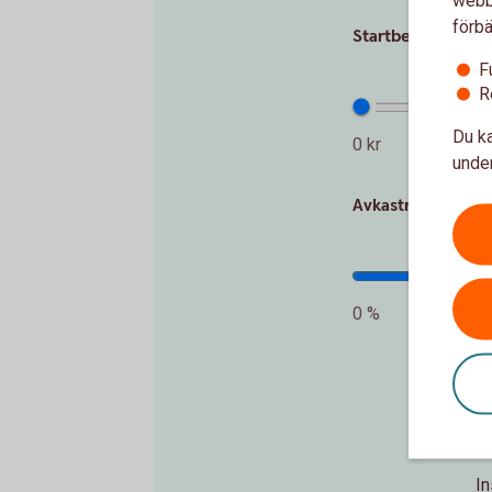
webbp
förbä
Startbelopp
F
R
Du ka
0 kr
under
Avkastning per å
0 %
In