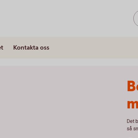
s
et
Kontakta oss
B
m
Det b
så s