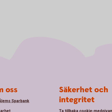
 oss
Säkerhet och
integritet
lems Sparbank
barhet
Ta tillbaka cookie-medgiva