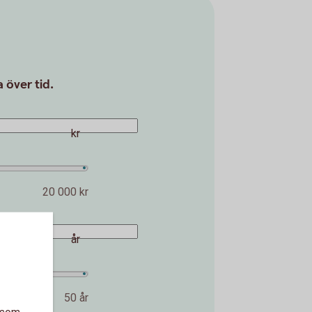
 över tid.
kr
20 000 kr
år
50 år