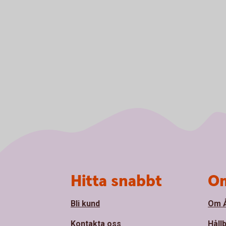
Sidfot
Hitta snabbt
Om
Bli kund
Om Å
Kontakta oss
Håll