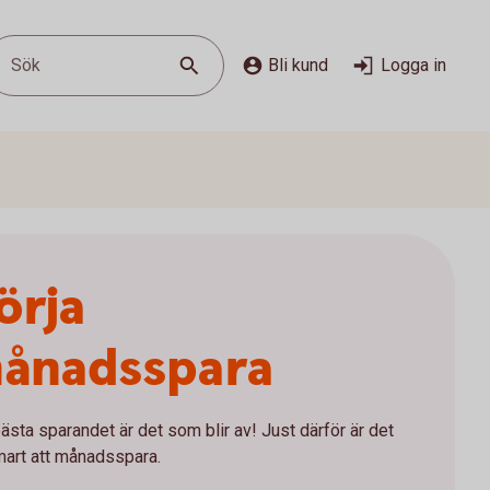
Sök
Bli kund
Logga in
örja
ånadsspara
ästa sparandet är det som blir av! Just därför är det
mart att månadsspara.