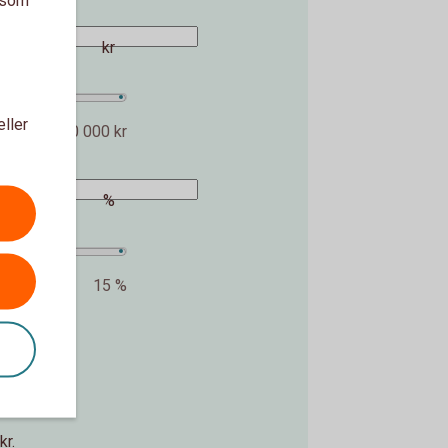
a som
kr
eller
10 000 000 kr
%
15 %
kr.