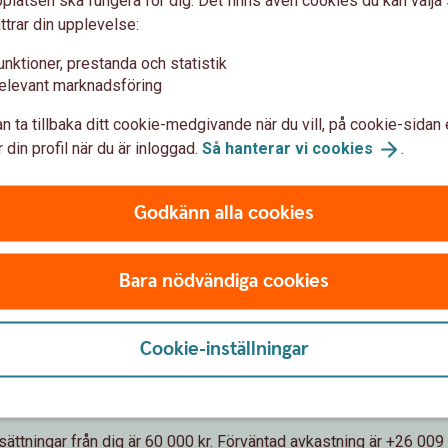
latsen ska fungera för dig. Det finns även cookies du kan välj
ttrar din upplevelse:
unktioner, prestanda och statistik
elevant marknadsföring
n ta tillbaka ditt cookie-medgivande när du vill, på cookie-sidan 
 din profil när du är inloggad.
Så hanterar vi
cookies
.
r
Godkänn alla cookies
Bara nödvändiga cookies
Förväntat sparbelopp om 10 år
Cookie-inställningar
86 009 kr
sättningar från dig är 60 000 kr.
Förväntad avkastning är +26 009 