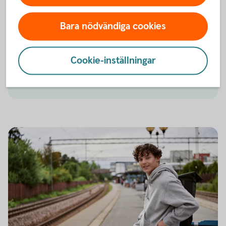
Även du som är 22 år och äldre och studerar på
Bara nödvändiga cookies
högskola/universitet kan bli Nyckelkund utan
kostnad. Så länge du har CSN-insättning på konto
hos oss.
Cookie-inställningar
Ung 18-21 år och
studenter