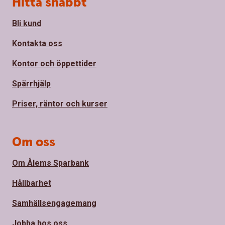
Sidfot
Hitta snabbt
Bli kund
Kontakta oss
Kontor och öppettider
Spärrhjälp
Priser, räntor och kurser
Om oss
Om Ålems Sparbank
Hållbarhet
Samhällsengagemang
Jobba hos oss