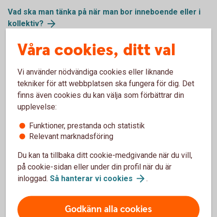
Vad ska man tänka på när man bor inneboende eller i
kollektiv?
Våra cookies, ditt val
Vi använder nödvändiga cookies eller liknande
tekniker för att webbplatsen ska fungera för dig. Det
finns även cookies du kan välja som förbättrar din
upplevelse:
Funktioner, prestanda och statistik
Relevant marknadsföring
Du kan ta tillbaka ditt cookie-medgivande när du vill,
1098269502
på cookie-sidan eller under din profil när du är
Sköt ekonomin själv
inloggad.
Så hanterar vi
cookies
.
När du fyllt 18 år kan du bli Nyckelkund helt utan
kostnad. Det gäller tills du fyller 22 och du får en rad
Godkänn alla cookies
tjänster som gör att du kan sköta din ekonomi själv.