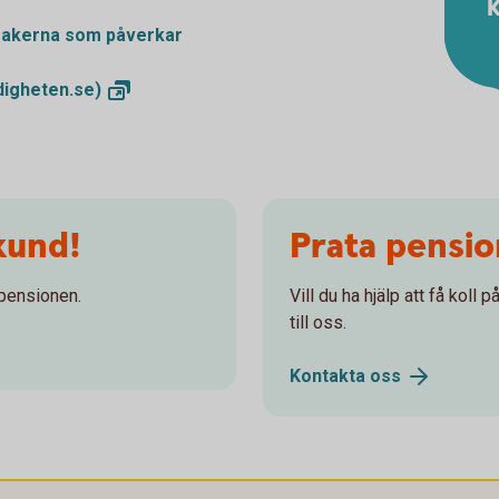
K
 sakerna som påverkar
igheten.se)
kund!
Prata pensi
 pensionen.
Vill du ha hjälp att få koll
till oss.
Kontakta
oss