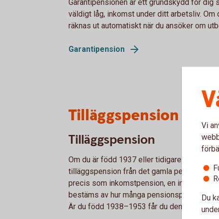
Garantipensionen är ett grundskydd för dig s
väldigt låg, inkomst under ditt arbetsliv. Om 
räknas ut automatiskt när du ansöker om utb
Garantipension
V
Tilläggspension – fö
Vi an
Tilläggspension
webbp
förbä
Om du är född 1937 eller tidigare består di
F
tilläggspension från det gamla pensionssyst
R
precis som inkomstpension, en inkomstgrund
bestäms av hur många pensionspoäng du har tj
Du ka
Är du född 1938–1953 får du den som en del
under