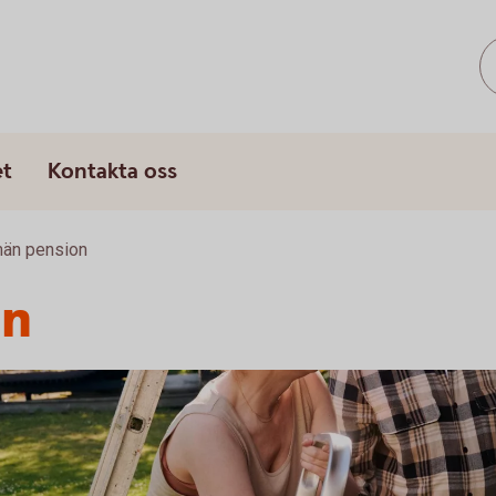
s
et
Kontakta oss
män pension
on