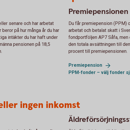
Premiepensionen
ler senare och har arbetat
Du får premiepension (PPM) o
r beror på hur många år du har
arbetat och betalat skatt i Sve
iga intäkter du har haft under
fondportföljen AP7 Såfa, men d
allmänna pensionen på 18,5
den totala avsättningen till d
n.
procent till premiepensionen.
Premiepension
PPM-fonder – välj fonder
sj
eller ingen inkomst
Äldreförsörjningss