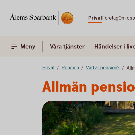
Privat
Företag
Om os
Meny
Våra tjänster
Händelser i liv
Privat
Pension
Vad är pension?
All
Allmän pensi