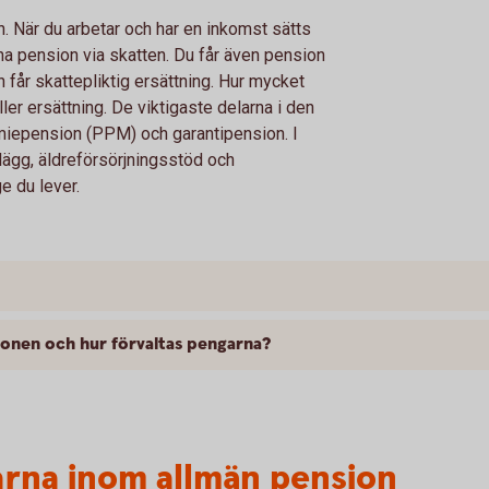
. När du arbetar och har en inkomst sätts
änna pension via skatten. Du får även pension
h får skattepliktig ersättning. Hur mycket
ler ersättning. De viktigaste delarna i den
miepension (PPM) och garantipension. I
lägg, äldreförsörjningsstöd och
e du lever.
ionen och hur förvaltas pengarna?
larna inom allmän pension