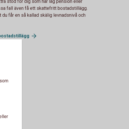
tra stöd för dig som har låg pension eller
sa fall även få ett skattefritt bostadstillägg.
t du får en så kallad skälig levnadsnivå och
bostadstillägg
a som
eller