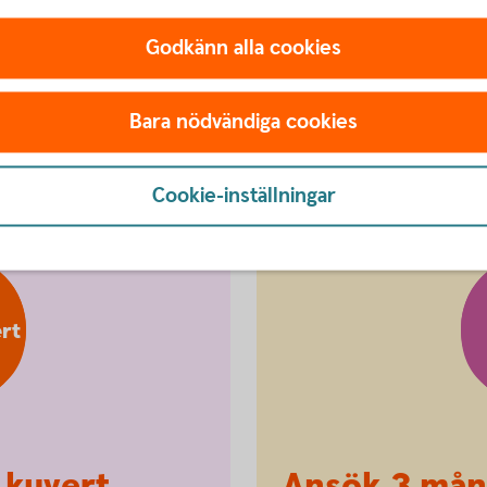
Godkänn alla cookies
Bara nödvändiga cookies
nsökan om utbetalning
Cookie-inställningar
rt
 kuvert
Ansök 3 mån