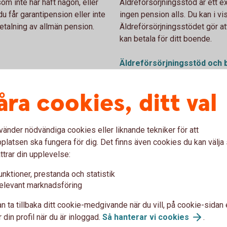
om inte har haft någon, eller
Äldreförsörjningsstöd är ett ex
du får garantipension eller inte
ingen pension alls. Du kan i vis
etalning av allmän pension.
Äldreförsörjningsstödet gör at
kan betala för ditt boende.
Äldreförsörjningsstöd och
åra cookies, ditt val
r dig som är född 1937–1953
vänder nödvändiga cookies eller liknande tekniker för att
latsen ska fungera för dig. Det finns även cookies du kan välj
ttrar din upplevelse:
n allmänna pension av
unktioner, prestanda och statistik
emet. Tilläggspension är,
elevant marknadsföring
ad pension. Hur hög den blir
änat in under ditt arbetsliv.
n ta tillbaka ditt cookie-medgivande när du vill, på cookie-sidan 
 av din allmänna pension.
 din profil när du är inloggad.
Så hanterar vi
cookies
.