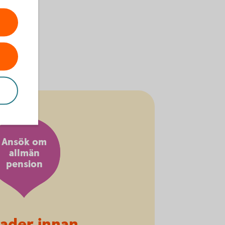
Ansök om
allmän
pension
ader innan