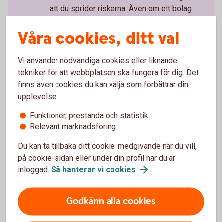
att du sprider riskerna. Även om ett bolag
kan se både tryggt och lovande ut, kan det
Våra cookies, ditt val
komma negativa överraskningar. Det är
också viktigt att du sprider ditt sparande
mellan olika branscher för att sprida
Vi använder nödvändiga cookies eller liknande
riskerna.
tekniker för att webbplatsen ska fungera för dig. Det
finns även cookies du kan välja som förbättrar din
upplevelse:
Funktioner, prestanda och statistik
Relevant marknadsföring
Tips om aktier och
Du kan ta tillbaka ditt cookie-medgivande när du vill,
börsinformation
på cookie-sidan eller under din profil när du är
inloggad.
Så hanterar vi
cookies
.
Aktiellt
Godkänn alla cookies
Dagliga bolagsanalyser, börskommentarer,
aktierekommendationer, förvaltarkommentarer och