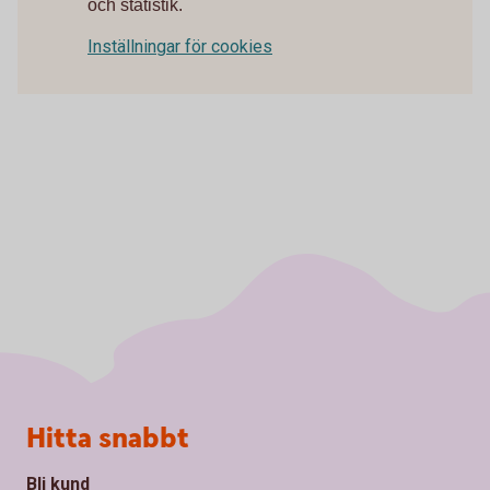
och statistik.
Inställningar för cookies
Sidfot
Hitta snabbt
Bli kund