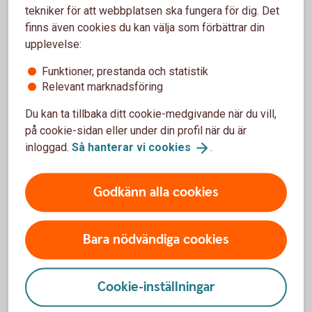
behöver kortet först aktiveras. Om företaget har
tekniker för att webbplatsen ska fungera för dig. Det
internetbank görs det där, annars via en första transaktion i
finns även cookies du kan välja som förbättrar din
butik eller i någon av bankomats automater.
upplevelse:
Skulle ni inte vilja ha företagskortet öppet för internetköp
Funktioner, prestanda och statistik
kan en behörig användare gå in och ändra det i
Relevant marknadsföring
internetbanken för företag.
Du kan ta tillbaka ditt cookie-medgivande när du vill,
på cookie-sidan eller under din profil när du är
Betalkort företag
inloggad.
Så hanterar vi
cookies
.
När du får ditt kort är det öppet för internetköp.
Behörig kontaktperson/firmatecknare kontaktar Entercard
Godkänn alla cookies
via business.card@entercard.com för att både öppna eller
stänga den anställdes kort för internetköp, kontantuttag och
Bara nödvändiga cookies
utlandsköp.
Kortinnehavare av Betalkort Företag har möjlighet att öppna
och stänga sitt kort för internetköp, kontantuttag och
Cookie-inställningar
utlandsköp, genom att kontakta Entercard via