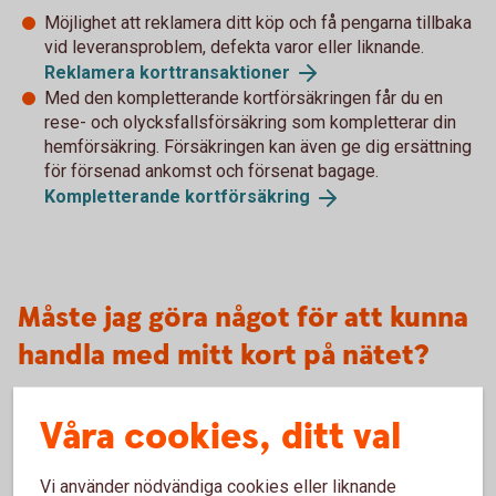
Möjlighet att reklamera ditt köp och få pengarna tillbaka
vid leveransproblem, defekta varor eller liknande.
Reklamera
korttransaktioner
Med den kompletterande kortförsäkringen får du en
rese- och olycksfallsförsäkring som kompletterar din
hemförsäkring. Försäkringen kan även ge dig ersättning
för försenad ankomst och försenat bagage.
Kompletterande
kortförsäkring
Måste jag göra något för att kunna
handla med mitt kort på nätet?
Bankkort Business
Våra cookies, ditt val
Nya företagskort distribueras med internetköp påslaget.
För att kortinnehavaren ska kunna använda sitt kort på nätet
Vi använder nödvändiga cookies eller liknande