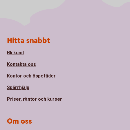
Sidfot
Hitta snabbt
Bli kund
Kontakta oss
Kontor och öppettider
Spärrhjälp
Priser, räntor och kurser
Om oss