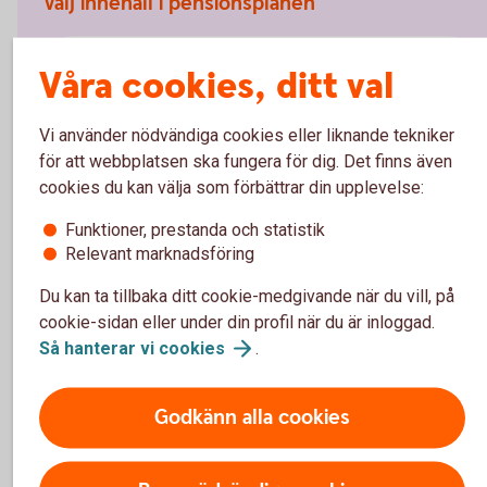
Välj innehåll i pensionsplanen
Pensionssparande
Våra cookies, ditt val
Sjukförsäkring företag
Vi använder nödvändiga cookies eller liknande tekniker
för att webbplatsen ska fungera för dig. Det finns även
cookies du kan välja som förbättrar din upplevelse:
Olycksfallsförsäkring
Funktioner, prestanda och statistik
Tjänstegrupplivförsäkring TGL
Relevant marknadsföring
Du kan ta tillbaka ditt cookie-medgivande när du vill, på
Individuell livförsäkring
cookie-sidan eller under din profil när du är inloggad.
Så hanterar vi
cookies
.
Vårdförsäkring företag
Godkänn alla cookies