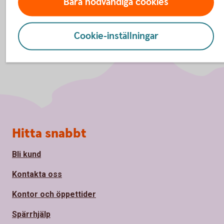
Bara nödvändiga cookies
Cookie-inställningar
Sidfot
Hitta snabbt
Bli kund
Kontakta oss
Kontor och öppettider
Spärrhjälp