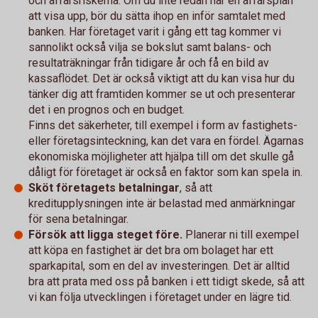
och affärsriskerna. Om du inte redan har en affärsplan
att visa upp, bör du sätta ihop en inför samtalet med
banken. Har företaget varit i gång ett tag kommer vi
sannolikt också vilja se bokslut samt balans- och
resultaträkningar från tidigare år och få en bild av
kassaflödet. Det är också viktigt att du kan visa hur du
tänker dig att framtiden kommer se ut och presenterar
det i en prognos och en budget.
Finns det säkerheter, till exempel i form av fastighets-
eller företagsinteckning, kan det vara en fördel. Ägarnas
ekonomiska möjligheter att hjälpa till om det skulle gå
dåligt för företaget är också en faktor som kan spela in.
Sköt företagets betalningar
, så att
kreditupplysningen inte är belastad med anmärkningar
för sena betalningar.
Försök att ligga steget före.
Planerar ni till exempel
att köpa en fastighet är det bra om bolaget har ett
sparkapital, som en del av investeringen. Det är alltid
bra att prata med oss på banken i ett tidigt skede, så att
vi kan följa utvecklingen i företaget under en lägre tid.