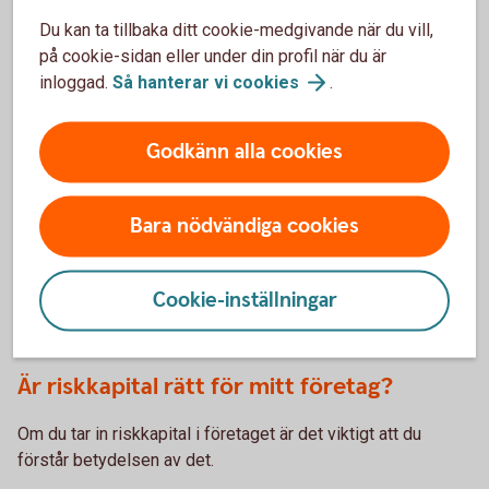
aktivitetsstöd via Arbetsförmedlingen när man ska starta
ett företag. Dessutom finns det så klart olika
Du kan ta tillbaka ditt cookie-medgivande när du vill,
riskkapitalföretag och affärsänglar som går in och
på cookie-sidan eller under din profil när du är
finansierar företag, berättar Frida.
inloggad.
Så hanterar vi
cookies
.
Finansiera med crowdfunding
Godkänn alla cookies
Crowdfundning är också ett alternativ som har blivit
vanligare de senaste åren. Istället för att en eller ett fåtal
Bara nödvändiga cookies
investerare går in med en stor summa pengar, så är det här
en större grupp individer med mindre summor som hjälper
till att finansiera företaget. Oftast sker detta via
Cookie-inställningar
crowdfunding-plattformar.
Är riskkapital rätt för mitt företag?
Om du tar in riskkapital i företaget är det viktigt att du
förstår betydelsen av det.