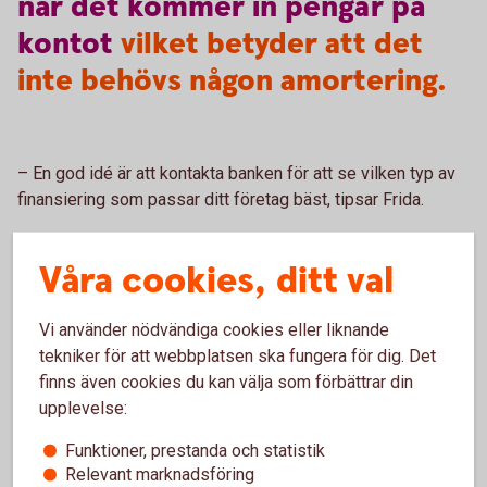
när
det
kommer
in
pengar
på
kontot
vilket betyder att det
inte behövs någon amortering.
– En god idé är att kontakta banken för att se vilken typ av
finansiering som passar ditt företag bäst, tipsar Frida.
Andra sätt att finansiera företaget
Våra cookies, ditt val
Utöver banken finns det flera olika finansieringsalternativ
Vi använder nödvändiga cookies eller liknande
för ditt företag, beroende på vilka behov ni har, till exempel
tekniker för att webbplatsen ska fungera för dig. Det
kan man ansöka om lån och riskkapital hos Almi, och hos
finns även cookies du kan välja som förbättrar din
Vinnova, Sveriges innovationsmyndighet, kan ni söka
upplevelse:
finansiering till innovationsprojekt.
Funktioner, prestanda och statistik
– Under vissa förutsättningar kan man även få ett
Relevant marknadsföring