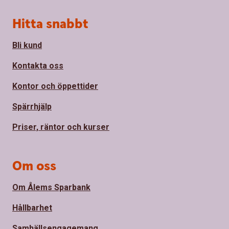
Sidfot
Hitta snabbt
Bli kund
Kontakta oss
Kontor och öppettider
Spärrhjälp
Priser, räntor och kurser
Om oss
Om Ålems Sparbank
Hållbarhet
Samhällsengagemang