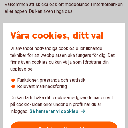
Välkommen att skicka oss ett meddelande i internetbanken
eller appen. Du kan även ringa oss.
Kontakta oss för
rådgivning
Våra cookies, ditt val
Vi använder nödvändiga cookies eller liknande
Vanliga frågor och svar om
tekniker för att webbplatsen ska fungera för dig. Det
finns även cookies du kan välja som förbättrar din
företagslån
upplevelse:
Funktioner, prestanda och statistik
Vad krävs för att få ett företagslån?
Relevant marknadsföring
Du kan ta tillbaka ditt cookie-medgivande när du vill,
Hur mycket får man låna till företag?
på cookie-sidan eller under din profil när du är
inloggad.
Så hanterar vi
cookies
.
Vad gäller vid lån till nystartade företag?