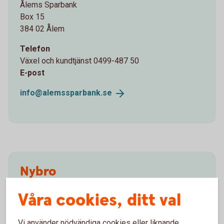
Ålems Sparbank
Box 15
384 02 Ålem
Telefon
Växel och kundtjänst 0499-487 50
E-post
info@alemssparbank.
se
Nybro
Besöksadress
Våra cookies, ditt val
Torget 5, Nybro
Vi använder nödvändiga cookies eller liknande