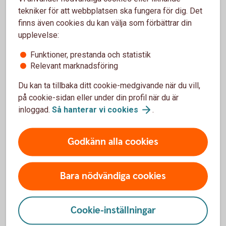
Postadress
tekniker för att webbplatsen ska fungera för dig. Det
Ålems Sparbank
finns även cookies du kan välja som förbättrar din
Box 14
upplevelse:
382 21 Nybro
Funktioner, prestanda och statistik
Telefon
Relevant marknadsföring
Växel och kundtjänst 0499-487 50
Du kan ta tillbaka ditt cookie-medgivande när du vill,
E-post
på cookie-sidan eller under din profil när du är
info@alemssparbank.
se
inloggad.
Så hanterar vi
cookies
.
Godkänn alla cookies
Bara nödvändiga cookies
Blomstermåla
Besöksadress
Cookie-inställningar
Storgatan 112, Blomstermåla