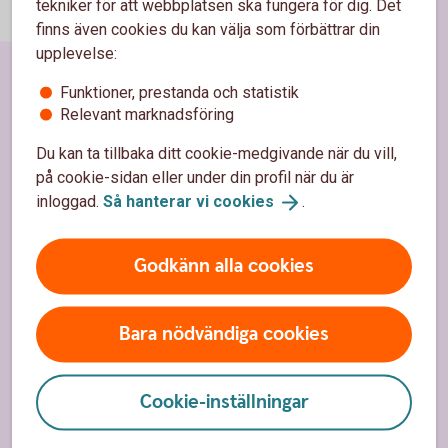
tekniker för att webbplatsen ska fungera för dig. Det
finns även cookies du kan välja som förbättrar din
upplevelse:
Funktioner, prestanda och statistik
Sidfot
Hitta snabbt
Relevant marknadsföring
Du kan ta tillbaka ditt cookie-medgivande när du vill,
Bli kund
på cookie-sidan eller under din profil när du är
Kontakta oss
inloggad.
Så hanterar vi
cookies
.
Kontor och öppettider
Godkänn alla cookies
Spärrhjälp
Priser, räntor och kurser
Bara nödvändiga cookies
Om oss
Cookie-inställningar
Om Ålems Sparbank