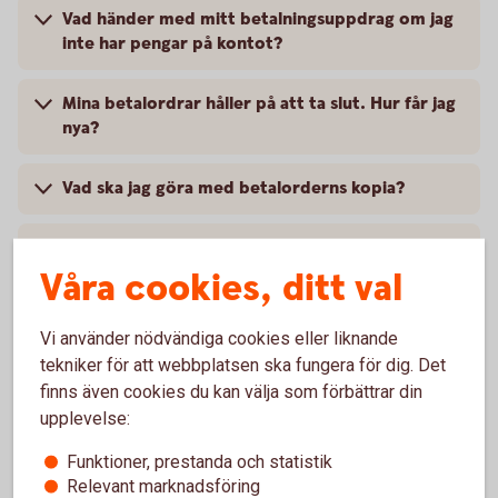
Vad händer med mitt betalningsuppdrag om jag
inte har pengar på kontot?
Mina betalordrar håller på att ta slut. Hur får jag
nya?
Vad ska jag göra med betalorderns kopia?
Har uppdraget kommit fram?
Våra cookies, ditt val
Jag har glömt att skriva under min betalorder.
Vi använder nödvändiga cookies eller liknande
tekniker för att webbplatsen ska fungera för dig. Det
finns även cookies du kan välja som förbättrar din
upplevelse:
Betala räkningar och fakturor
Funktioner, prestanda och statistik
Relevant marknadsföring