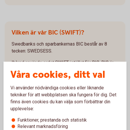
Vilken är vår BIC (SWIFT)?
Swedbanks och sparbankernas BIC består av 8
tecken: SWEDSESS.
Ibland används ordet SWIFT istället för BIC. BIC är
inte obligatoriskt för SEPA-betalningar (den
Våra cookies, ditt val
europeiska gireringsstandarden) vilka gör det möjligt
att utföra alla betalningar i euro inom det
Vi använder nödvändiga cookies eller liknande
gemensamma eurobetalningsområdet.
tekniker för att webbplatsen ska fungera för dig. Det
finns även cookies du kan välja som förbättrar din
upplevelse:
Funktioner, prestanda och statistik
Relevant marknadsföring