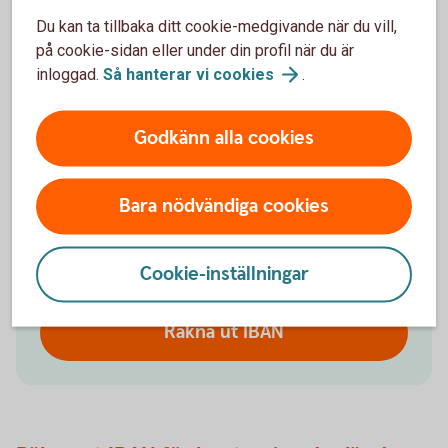
Räkna ut ditt IBAN-nummer
Du kan ta tillbaka ditt cookie-medgivande när du vill,
på cookie-sidan eller under din profil när du är
Räkna ut ditt IBAN-nummer med IBAN-
inloggad.
Så hanterar vi
cookies
.
räknaren. Den fungerar endast för konton i
Swedbank och Sparbankerna. Ange alltid
IBAN tillsammans med bankens BIC som är
Godkänn alla cookies
SWEDSESS (för Swedbank och
sparbankerna).
Bara nödvändiga cookies
Kontonummer
Cookie-inställningar
Räkna ut IBAN