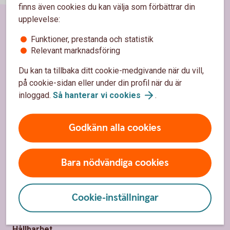
finns även cookies du kan välja som förbättrar din
upplevelse:
Sidfot
Funktioner, prestanda och statistik
Hitta snabbt
Relevant marknadsföring
Bli kund
Du kan ta tillbaka ditt cookie-medgivande när du vill,
på cookie-sidan eller under din profil när du är
Kontakta oss
inloggad.
Så hanterar vi
cookies
.
Kontor och öppettider
Godkänn alla cookies
Spärrhjälp
Priser, räntor och kurser
Bara nödvändiga cookies
Om oss
Cookie-inställningar
Om Ålems Sparbank
Hållbarhet