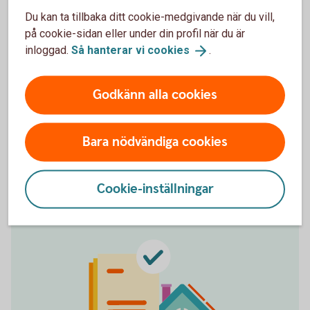
amorteringsfrihet i
fem år.
1
Du kan ta tillbaka ditt cookie-medgivande när du vill,
på cookie-sidan eller under din profil när du är
inloggad.
Så hanterar vi
cookies
.
Observera att andra regler gäller vid
1
ombyggnation och renovering. Bolånet får då
maximalt vara 80 % av värdet på bostaden. Det
Godkänn alla cookies
går inte heller att ansöka om amorteringsfrihet
vid ombyggnation eller renovering.
Tillbaka
Bara nödvändiga cookies
Cookie-inställningar