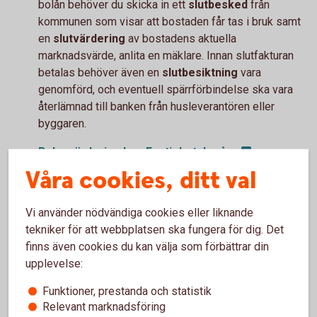
bolån behöver du skicka in ett
slutbesked
från
kommunen som visar att bostaden får tas i bruk samt
en
slutvärdering
av bostadens aktuella
marknadsvärde, anlita en mäklare. Innan slutfakturan
betalas behöver även en
slutbesiktning
vara
genomförd, och eventuell spärrförbindelse ska vara
återlämnad till banken från husleverantören eller
byggaren.
Boka värdering hos
Fastighetsbyrån
Våra cookies, ditt val
Behöver du juridisk vägledning?
Gör gärna en kostnadsfri livsbeskrivning via
Vi använder nödvändiga cookies eller liknande
Familjens
Jurister
tekniker för att webbplatsen ska fungera för dig. Det
När alla dokument är klara kontaktar du oss via
finns även cookies du kan välja som förbättrar din
internetbanken eller appen så hjälper våra rådgivare
upplevelse:
dig vidare i processen. Efter godkännande kan
Funktioner, prestanda och statistik
byggnadslånet omvandlas till ett bolån upp till 90 % av
Relevant marknadsföring
bostadens värde, med möjlighet att ansöka om