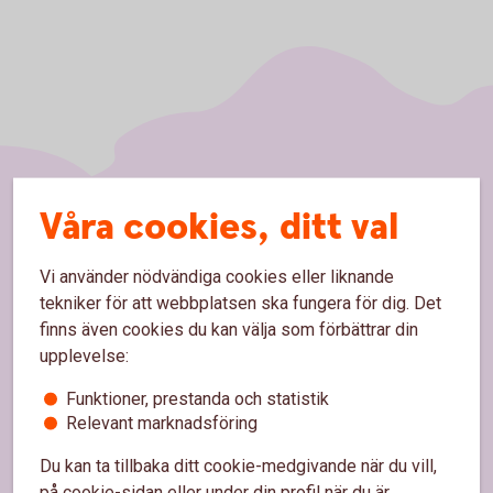
Våra cookies, ditt val
Sidfot
Hitta snabbt
Vi använder nödvändiga cookies eller liknande
Bli kund
tekniker för att webbplatsen ska fungera för dig. Det
Kontakta oss
finns även cookies du kan välja som förbättrar din
upplevelse:
Kontor och öppettider
Funktioner, prestanda och statistik
Spärrhjälp
Relevant marknadsföring
Priser, räntor och kurser
Du kan ta tillbaka ditt cookie-medgivande när du vill,
på cookie-sidan eller under din profil när du är