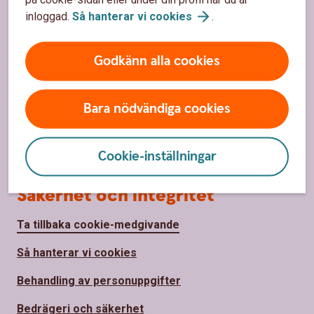
inloggad.
Så hanterar vi
cookies
.
Om oss
Om Ålems Sparbank
Godkänn alla cookies
Hållbarhet
Bara nödvändiga cookies
Samhällsengagemang
Jobba hos oss
Cookie-inställningar
Säkerhet och integritet
Ta tillbaka cookie-medgivande
Så hanterar vi cookies
Behandling av personuppgifter
Bedrägeri och säkerhet