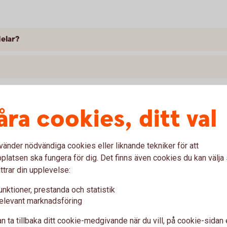
delar?
åra cookies, ditt val
vänder nödvändiga cookies eller liknande tekniker för att
latsen ska fungera för dig. Det finns även cookies du kan välj
ttrar din upplevelse:
ider?
unktioner, prestanda och statistik
elevant marknadsföring
delar, kan jag ha samma räntebindning på alla?
n ta tillbaka ditt cookie-medgivande när du vill, på cookie-sidan 