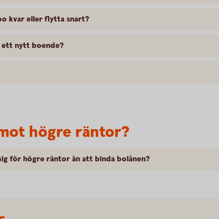
o kvar eller flytta snart?
l ett nytt boende?
 mot högre räntor?
mig för högre räntor än att binda bolånen?