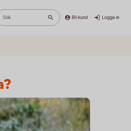
Sök
Bli kund
Logga in
a?