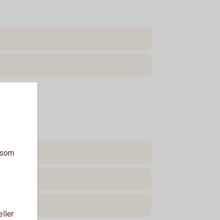
a som
eller