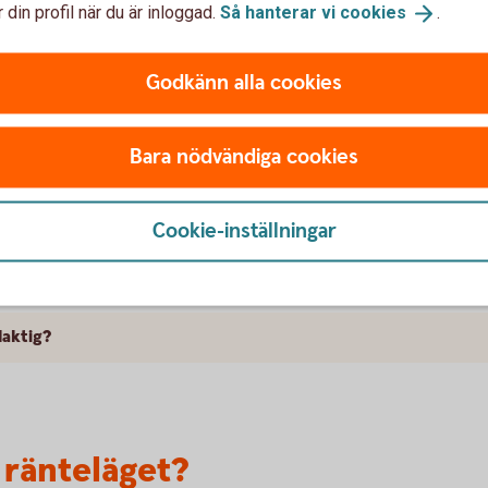
 din profil när du är inloggad.
Så hanterar vi
cookies
.
tan jag vill ha hela lånet i en del och binda allt på samma löptid.
Godkänn alla cookies
ränta?
Bara nödvändiga cookies
räntebindningstider?
Cookie-inställningar
h bunden ränta?
laktig?
 ränteläget?