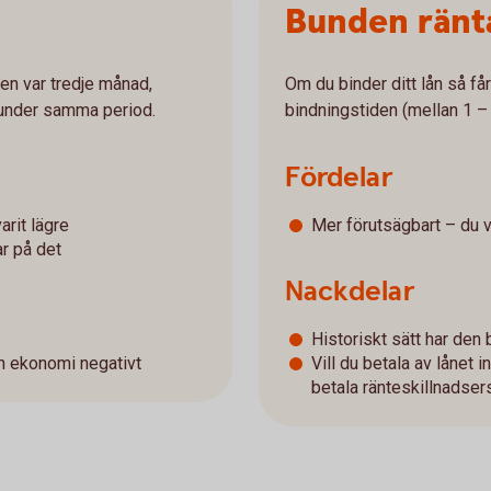
Bunden ränt
den var tredje månad,
Om du binder ditt lån så f
a under samma period.
bindningstiden (mellan 1 – 
Fördelar
arit lägre
Mer förutsägbart – du 
r på det
Nackdelar
Historiskt sätt har den 
n ekonomi negativt
Vill du betala av lånet 
betala ränteskillnadser