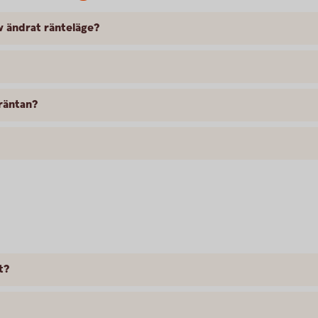
 ändrat ränteläge?
 räntan?
t?