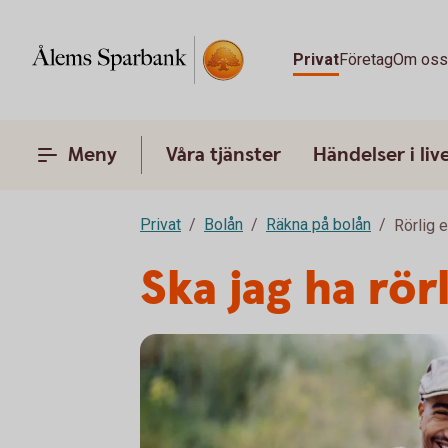
Privat
Företag
Om os
Meny
Våra tjänster
Händelser i liv
Privat
Bolån
Räkna på bolån
Rörlig 
Ska jag ha rör