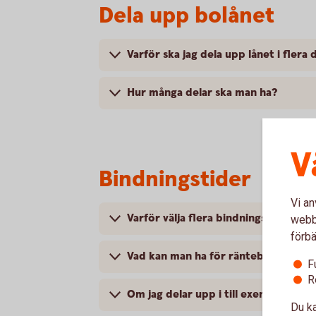
Dela upp bolånet
Varför ska jag dela upp lånet i flera 
Hur många delar ska man ha?
V
Bindningstider
Vi an
Varför välja flera bindningstider?
webbp
förbä
Vad kan man ha för räntebindningst
F
R
Om jag delar upp i till exempel fyra 
Du ka