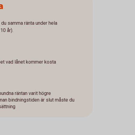
a
år du samma ränta under hela
10 år).
vet vad lånet kommer kosta
bundna räntan varit högre
innan bindningstiden är slut måste du
sättning