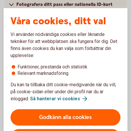
Fotografera ditt pass eller nationella ID-kort
med din telefon
Våra cookies, ditt val
Logga in med säkerhetsdosa
Vi använder nödvändiga cookies eller liknande
tekniker för att webbplatsen ska fungera för dig. Det
finns även cookies du kan välja som förbättrar din
Hjälp med BankID?
upplevelse:
Funktioner, prestanda och statistik
Vi guidar dig!
Relevant marknadsföring
Besök ett
bankkontor
Du kan ta tillbaka ditt cookie-medgivande när du vill,
Ring 0771-97 75 12
på cookie-sidan eller under din profil när du är
inloggad.
Så hanterar vi
cookies
.
Godkänn alla cookies
För att se detta innehåll behöver du först
godkänna cookies för Funktioner, prestanda
och statistik.