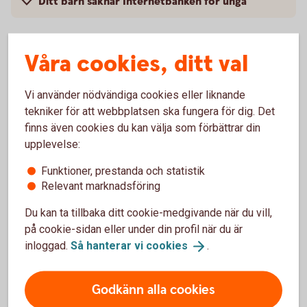
Ditt barn saknar Internetbanken för unga
Våra cookies, ditt val
Mobilt BankID
Vi använder nödvändiga cookies eller liknande
tekniker för att webbplatsen ska fungera för dig. Det
Börja med att skaffa ett BankID till barnet som kan
finns även cookies du kan välja som förbättrar din
användas för banktjänster - vi kallar det Mobilt
upplevelse:
SäkerhetsID.
Funktioner, prestanda och statistik
Skaffa BankID till ditt
barn
Relevant marknadsföring
Du kan ta tillbaka ditt cookie-medgivande när du vill,
på cookie-sidan eller under din profil när du är
Apple Pay
inloggad.
Så hanterar vi
cookies
.
Barn och unga som är 13-17 år kan ansluta sitt
bankkort till Apple Pay.
Godkänn alla cookies