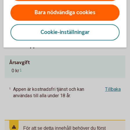
Anslut till Apple Pay för
unga
Våra digitala
betaltjänster
Bara nödvändiga cookies
Cookie-inställningar
Pris för Appen
Årsavgift
0 kr
1
Appen är kostnadsfri tjänst och kan
Tillbaka
1
användas till alla under 18 år.
För att se detta innehåll behöver du först