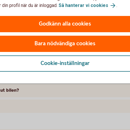
 din profil när du är inloggad.
Så hanterar vi cookies
.
t försäkra Peugeot
Godkänn alla cookies
elförsäkring?
Bara nödvändiga cookies
tt gälla?
min bil?
Cookie-inställningar
t i vindrutan?
 ut bilen?