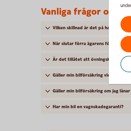
under
Vanliga frågor om at
Vilken skillnad är det på halv- och h
När slutar förra ägarens försäkring a
Är det tillåtet att övningsköra med 
Gäller min bilförsäkring vid stenskot
Gäller min bilförsäkring om jag lånar
Har min bil en vagnskadegaranti?