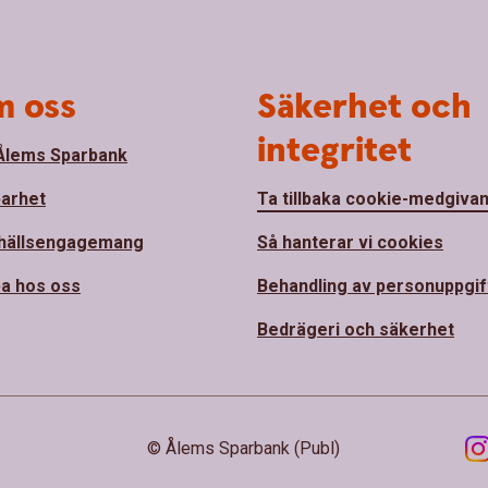
 oss
Säkerhet och
integritet
lems Sparbank
barhet
Ta tillbaka cookie-medgiva
hällsengagemang
Så hanterar vi cookies
a hos oss
Behandling av personuppgif
Bedrägeri och säkerhet
© Ålems Sparbank (Publ)