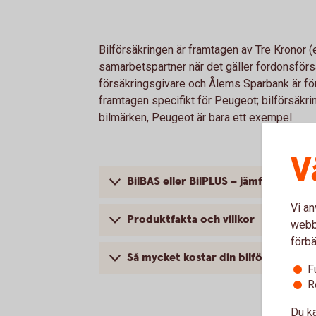
Bilförsäkringen är framtagen av Tre Kronor 
samarbetspartner när det gäller fordonsförsä
försäkringsgivare och Ålems Sparbank är för
framtagen specifikt för Peugeot; bilförsäkrin
bilmärken, Peugeot är bara ett exempel.
V
BilBAS eller BilPLUS – jämför innehål
Vi an
Produktfakta och villkor
webbp
förbä
Så mycket kostar din bilförsäkring
F
R
Du ka