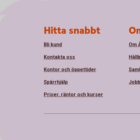
Sidfot
Hitta snabbt
Om
Bli kund
Om Å
Kontakta oss
Håll
Kontor och öppettider
Sam
Spärrhjälp
Jobb
Priser, räntor och kurser