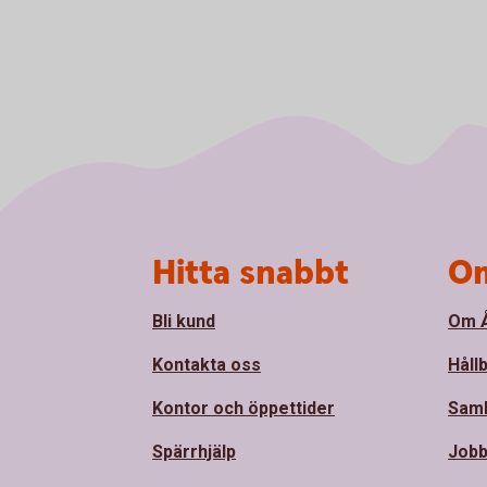
Sidfot
Hitta snabbt
Om
Bli kund
Om Å
Kontakta oss
Håll
Kontor och öppettider
Sam
Spärrhjälp
Jobb