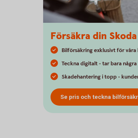
Försäkra din Skoda
Bilförsäkring exklusivt för vår
Teckna digitalt - tar bara någr
Skadehantering i topp - kunder
Se pris och teckna
bilförsäk