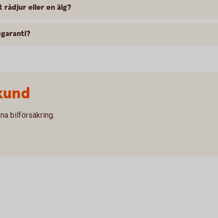
 rådjur eller en älg?
egaranti?
kund
na bilförsäkring.