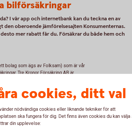
a bilförsäkringar
koda? I vår app och internetbank kan du teckna en av
nligt den oberoende jämförelsesajten Konsumenternas.
s, desto mer rabatt får du. Försäkrar du både hem och
(ett bolag som ägs av Folksam) som är vår
kringar. Tre Kronor Försäkring AB är
säkringsförmedlare. Bilförsäkringen är inte
n vi erbjuder kan tecknas för alla bilmärken,
åra cookies, ditt val
vänder nödvändiga cookies eller liknande tekniker för att
latsen ska fungera för dig. Det finns även cookies du kan välj
ttrar din upplevelse: