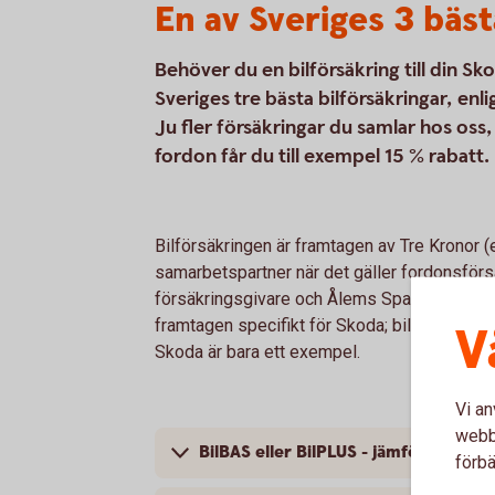
En av Sveriges 3 bäst
Behöver du en bilförsäkring till din S
Sveriges tre bästa bilförsäkringar, e
Ju fler försäkringar du samlar hos os
fordon får du till exempel 15 % rabatt.
Bilförsäkringen är framtagen av Tre Kronor 
samarbetspartner när det gäller fordonsförsä
försäkringsgivare och Ålems Sparbank är för
framtagen specifikt för Skoda; bilförsäkringe
V
Skoda är bara ett exempel.
Vi an
webbp
BilBAS eller BilPLUS - jämför innehåll
förbä