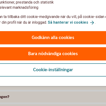
unktioner, prestanda och statistik
elevant marknadsföring
n ta tillbaka ditt cookie-medgivande när du vill, på cookie-sidan 
 din profil när du är inloggad.
Så hanterar vi
cookies
.
Godkänn alla cookies
t försäkra Skoda
Bara nödvändiga cookies
ng passar mig?
Cookie-inställningar
kringen det?
er försäkringen?
ingen?