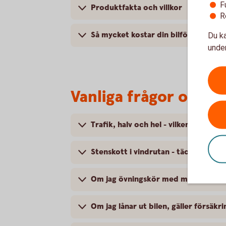
F
Produktfakta och villkor
R
Så mycket kostar din bilförsäkring
Du ka
under
Vanliga frågor om at
Trafik, halv och hel - vilken försäkri
Stenskott i vindrutan - täcker försä
Om jag övningskör med min bil, gäll
Om jag lånar ut bilen, gäller försäkr