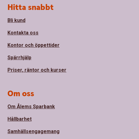
Sidfot
Hitta snabbt
Bli kund
Kontakta oss
Kontor och öppettider
Spärrhjälp
Priser, räntor och kurser
Om oss
Om Ålems Sparbank
Hållbarhet
Samhällsengagemang