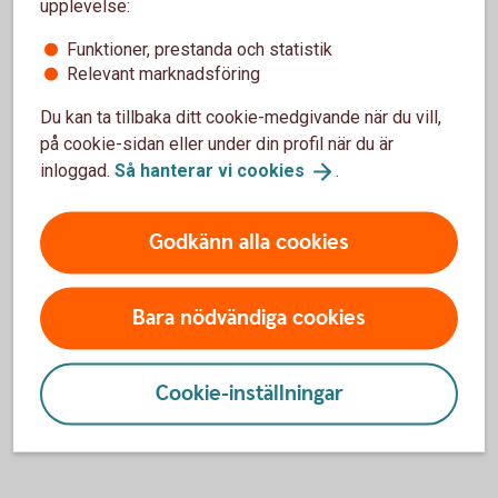
upplevelse:
Funktioner, prestanda och statistik
Bilförsäkring
Relevant marknadsföring
Du kan ta tillbaka ditt cookie-medgivande när du vill,
Lätt lastbilsförsäkring
på cookie-sidan eller under din profil när du är
inloggad.
Så hanterar vi
cookies
.
Husbilsförsäkring
Godkänn alla cookies
Husvagnsförsäkring
Släpvagnsförsäkring
Bara nödvändiga cookies
Snöskoterförsäkring
Cookie-inställningar