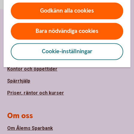
Godkänn alla cookies
Sidfot
Hitta snabbt
Bara nödvändiga cookies
Bli kund
Cookie-inställningar
Kontakta oss
Kontor och öppettider
Spärrhjälp
Priser, räntor och kurser
Om oss
Om Ålems Sparbank