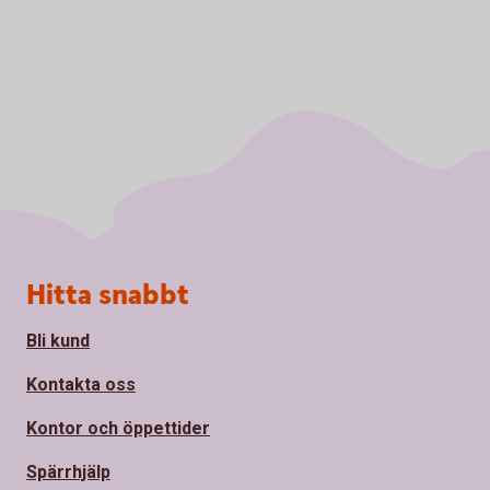
Sidfot
Hitta snabbt
Bli kund
Kontakta oss
Kontor och öppettider
Spärrhjälp