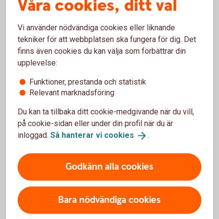
Våra cookies, ditt val
Villkor Trygga sjuk­försäkring lång (pdf)
Vi använder nödvändiga cookies eller liknande
tekniker för att webbplatsen ska fungera för dig. Det
finns även cookies du kan välja som förbättrar din
upplevelse:
Funktioner, prestanda och statistik
Anmäl skada
Relevant marknadsföring
Du kan ta tillbaka ditt cookie-medgivande när du vill,
på cookie-sidan eller under din profil när du är
inloggad.
Så hanterar vi
cookies
.
Har olyckan varit framme?
Godkänn alla cookies
Här kan du göra din anmälan och ansöka om
Bara nödvändiga cookies
ersättning.