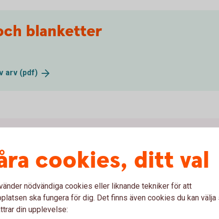
och blanketter
av arv
(pdf)
rvskiften
åra cookies, ditt val
 cirka 7-8 veckor. Vi tar hand om ärendena i den
vänder nödvändiga cookies eller liknande tekniker för att
an
latsen ska fungera för dig. Det finns även cookies du kan välj
ttrar din upplevelse: