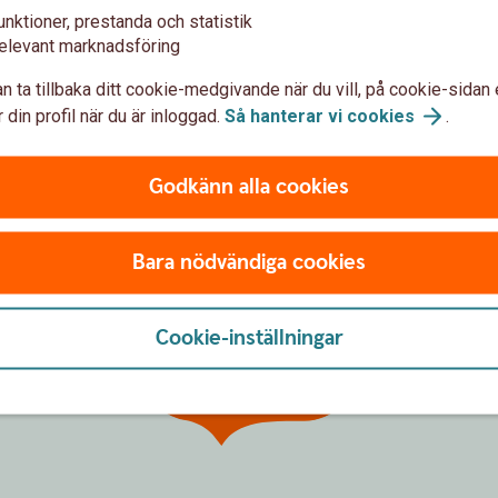
 har skickat in din ansökan via internetbanken
unktioner, prestanda och statistik
n vecka.
elevant marknadsföring
n ta tillbaka ditt cookie-medgivande när du vill, på cookie-sidan 
 din profil när du är inloggad.
Så hanterar vi
cookies
.
Godkänn alla cookies
Bara nödvändiga cookies
Har du
Cookie-inställningar
frågor?