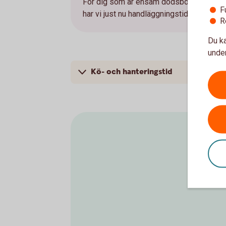
För dig som är ensam dödsbodelägare och
F
har vi just nu handläggningstid på cirka e
R
Du ka
under
Kö- och hanteringstid