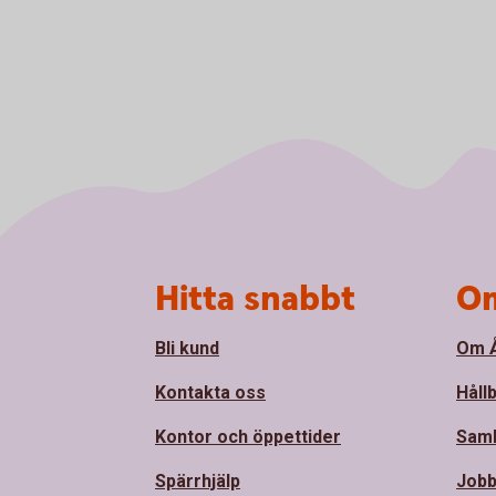
Sidfot
Hitta snabbt
Om
Bli kund
Om Å
Kontakta oss
Håll
Kontor och öppettider
Sam
Spärrhjälp
Jobb