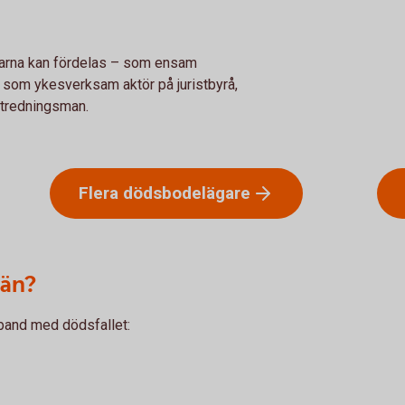
ngarna kan fördelas – som ensam
 som ykesverksam aktör på juristbyrå,
utredningsman.
Flera
dödsbodelägare
 än?
band med dödsfallet: