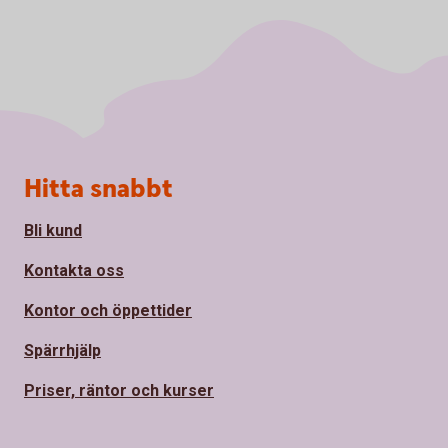
Sidfot
Hitta snabbt
Bli kund
Kontakta oss
Kontor och öppettider
Spärrhjälp
Priser, räntor och kurser