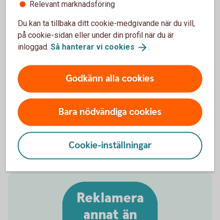
Relevant marknadsföring
reklamationsrätten
Du kan ta tillbaka ditt cookie-medgivande när du vill,
Banken har ingen skyldighet men kan i vissa fall
på cookie-sidan eller under din profil när du är
hjälpa till vid reklamation av vara eller tjänst. Banken
inloggad.
Så hanterar vi
cookies
.
följer Mastercards regler som innefattar
dokumentationskrav och tidsgränser som behöver
Godkänn alla cookies
följas vid en kortreklamation. Det gäller för dig som
kund att agera så snart som möjligt för att inte
förlora eventuell reklamationsrätt. Därför är det
Bara nödvändiga cookies
viktigt att du bifogar all dokumentation du har för ett
kortköp som blivit fel i din kortreklamation.
Cookie-inställningar
Reklamera
annat än