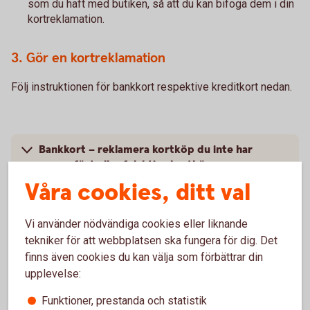
som du haft med butiken, så att du kan bifoga dem i din
kortreklamation.
3. Gör en kortreklamation
Följ instruktionen för bankkort respektive kreditkort nedan.
Bankkort – reklamera kortköp du inte har
genomfört eller felaktiga kortköp
Våra cookies, ditt val
Kreditkort – reklamera kortköp du inte har
genomfört
Vi använder nödvändiga cookies eller liknande
tekniker för att webbplatsen ska fungera för dig. Det
finns även cookies du kan välja som förbättrar din
upplevelse:
Information om
Funktioner, prestanda och statistik