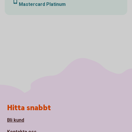
Mastercard Platinum
Sidfot
Hitta snabbt
Bli kund
Kontakta oss