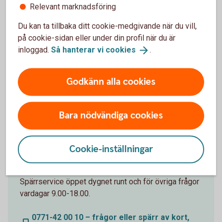
Kontakt Mastercard Guld
Relevant marknadsföring
Frågor om försäkring? Tappat kortet? Ett nummer för
Du kan ta tillbaka ditt cookie-medgivande när du vill,
alla frågor gällande Mastercard Guld. Spärrservice
på cookie-sidan eller under din profil när du är
öppet dygnet runt och för övriga frågor vardagar
inloggad.
Så hanterar vi
cookies
.
9.00-18.00.
Godkänn alla cookies
0771-28 80 00 – frågor eller spärr av kort,
Mastercard Guld
Bara nödvändiga cookies
Kontakt Mastercard Platinum
Cookie-inställningar
Frågor om försäkring, spärra kortet? Ett nummer för
alla frågor gällande Mastercard Platinum.
Spärrservice öppet dygnet runt och för övriga frågor
vardagar 9.00-18.00.
0771-42 00 10 – frågor eller spärr av kort,