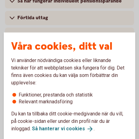
Så här fungerar individuellt pensionssparande
Förtida uttag
Pris
Våra cookies, ditt val
Villkor och mer information
Vi använder nödvändiga cookies eller liknande
tekniker för att webbplatsen ska fungera för dig. Det
finns även cookies du kan välja som förbättrar din
upplevelse:
Vanliga frågor och svar
Funktioner, prestanda och statistik
Relevant marknadsföring
Hur sparar jag?
Du kan ta tillbaka ditt cookie-medgivande när du vill,
på cookie-sidan eller under din profil när du är
När kan sparandet utbetalas?
inloggad.
Så hanterar vi
cookies
.
Vad händer om jag avlider?