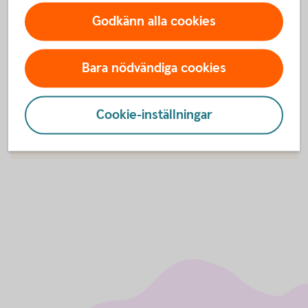
Godkänn alla cookies
Bara nödvändiga cookies
För att se detta innehåll behöver du först
godkänna cookies för Funktioner, prestanda
och statistik.
Cookie-inställningar
Inställningar för cookies