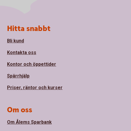
Sidfot
Hitta snabbt
Bli kund
Kontakta oss
Kontor och öppettider
Spärrhjälp
Priser, räntor och kurser
Om oss
Om Ålems Sparbank